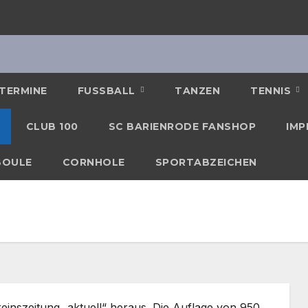
TERMINE
FUSSBALL
TANZEN
TENNIS
CLUB 100
SC BARIENRODE FANSHOP
IMP
BOULE
CORNHOLE
SPORTABZEICHEN
einszeitung „aktuell“ heraus. Die Auflage von 950