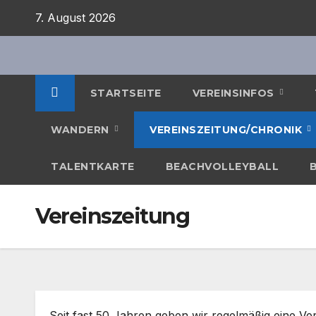
Zum
7. August 2026
Inhalt
springen
STARTSEITE
VEREINSINFOS
WANDERN
VEREINSZEITUNG/CHRONIK
TALENTKARTE
BEACHVOLLEYBALL
Vereinszeitung
Seit fast 50 Jahren geben wir regelmäßig eine Ver