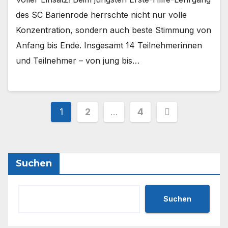
des SC Barienrode herrschte nicht nur volle
Konzentration, sondern auch beste Stimmung von
Anfang bis Ende. Insgesamt 14 Teilnehmerinnen
und Teilnehmer – von jung bis…
Seitennummerierung
1
2
…
4
der
Beiträge
Suchen
Suchen