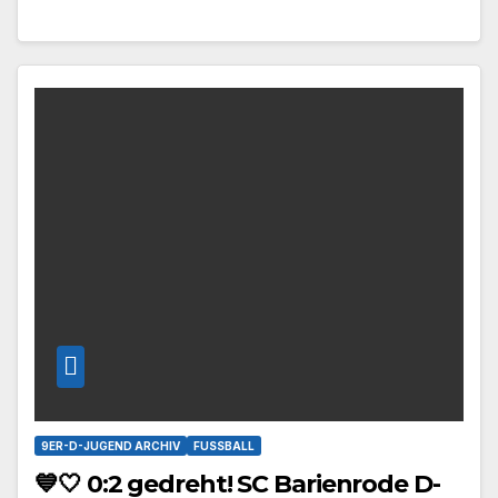
9ER-D-JUGEND ARCHIV
FUSSBALL
💙🤍 0:2 gedreht! SC Barienrode D-