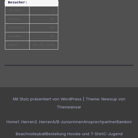
Besucher:
15 Min:
1
Heute:
32
Gestern:
53
Gesamt:
85
Seit:
08.08.2026
Mit Stolz präsentiert von WordPress
|
Theme:
Newsup
von
Themeansar
Home
1. Herren
2. Herren
A/B-Juniorinnen
Ansprechpartner
Bambini
Beachvolleyball
Bestellung Hoodie und T-Shirt
C-Jugend