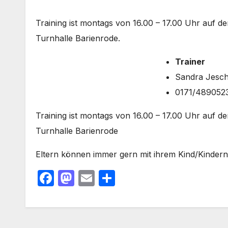
Training ist montags von 16.00 – 17.00 Uhr auf d
Turnhalle Barienrode.
Trainer
Sandra Jesch
0171/489052
Training ist montags von 16.00 – 17.00 Uhr auf d
Turnhalle Barienrode
Eltern können immer gern mit ihrem Kind/Kinder
F
M
E
T
a
a
m
ei
c
st
ail
le
e
o
n