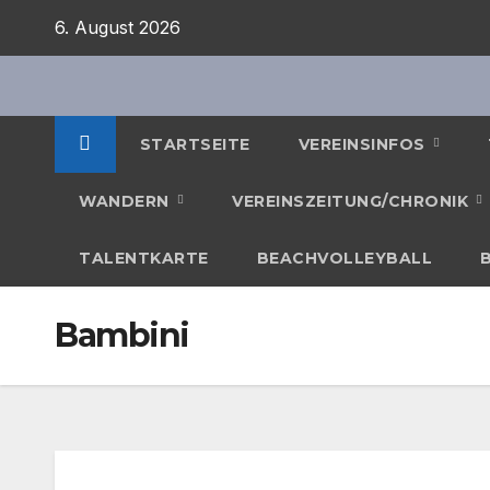
Zum
6. August 2026
Inhalt
springen
STARTSEITE
VEREINSINFOS
WANDERN
VEREINSZEITUNG/CHRONIK
TALENTKARTE
BEACHVOLLEYBALL
Bambini