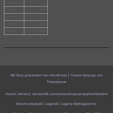
15 Min:
3
Heute:
546
Gestern:
275
Gesamt:
6.400
Seit:
21.07.2026
Mit Stolz präsentiert von WordPress
|
Theme:
Newsup
von
Themeansar
Home
1. Herren
2. Herren
A/B-Juniorinnen
Ansprechpartner
Bambini
Beachvolleyball
C-Jugend
C-Jugend-Beitragsarchiv