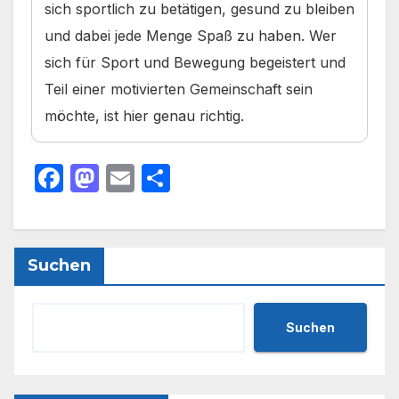
sich sportlich zu betätigen, gesund zu bleiben
und dabei jede Menge Spaß zu haben. Wer
sich für Sport und Bewegung begeistert und
Teil einer motivierten Gemeinschaft sein
möchte, ist hier genau richtig.
F
M
E
T
a
a
m
ei
c
st
ail
le
e
o
n
Suchen
b
d
o
o
Suchen
o
n
k