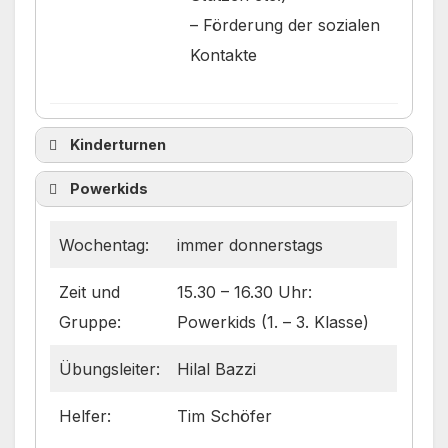
– Förderung der sozialen
Kontakte
Kinderturnen
Wochentag:
immer freitags
Powerkids
15.00 – 15.45 Uhr:
Wochentag:
immer donnerstags
FLITZEkids (4 – 5 Jahre)
Zeit und
15.30 – 16.30 Uhr:
15.45 – 16.30 Uhr:
Zeit und
Gruppe:
Powerkids (1. – 3. Klasse)
SPRINGmäuse (ab 3
Gruppen:
Jahren)
Übungsleiter:
Hilal Bazzi
16.30 – 17.30 Uhr:
TURNados (5 – 6 Jahre)
Helfer:
Tim Schöfer