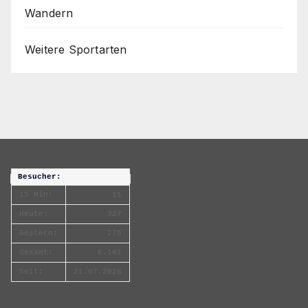
Wandern
Weitere Sportarten
Besucher:
15 Min:
11
Heute:
327
Gestern:
275
Gesamt:
6.181
Seit:
21.07.2026