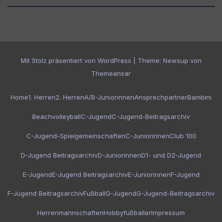
Mit Stolz präsentiert von WordPress
|
Theme:
Newsup
von
Themeansar
Home
1. Herren
2. Herren
A/B-Juniorinnen
Ansprechpartner
Bambini
Beachvolleyball
C-Jugend
C-Jugend-Beitragsarchiv
C-Jugend-Spielgemeinschaften
C-Juniorinnen
Club 100
D-Jugend Beitragsarchiv
D-Juniorinnen
D1- und D2-Jugend
E-Jugend
E-Jugend Beitragsarchiv
E-Juniorinnen
F-Jugend
F-Jugend Beitragsarchiv
Fußball
G-Jugend
G-Jugend-Beitragsarchiv
Herrenmannschaften
Hobbyfußballer
Impressum