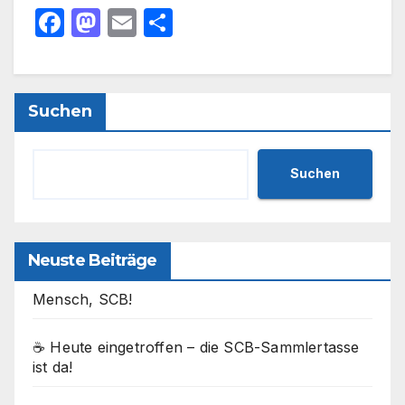
F
M
E
T
a
a
m
ei
c
st
ail
le
e
o
n
Suchen
b
d
o
o
Suchen
o
n
k
Neuste Beiträge
Mensch, SCB!
☕ Heute eingetroffen – die SCB-Sammlertasse
ist da!