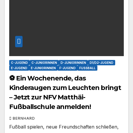
C-JUGEND
C-JUNIORINNEN
D-JUNIORINNEN
D1/D2-JUGEND
E-JUGEND
E-JUNIORINNEN
F-JUGEND
FUSSBALL
⚽ Ein Wochenende, das
Kinderaugen zum Leuchten bringt
– Jetzt zur NFV Matthäi-
Fußballschule anmelden!
BERNHARD
Fußball spielen, neue Freundschaften schließen,