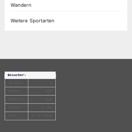
Wandern
Weitere Sportarten
Besucher:
15 Min:
5
Heute:
328
Gestern:
610
Gesamt:
6.792
Seit:
21.07.2026