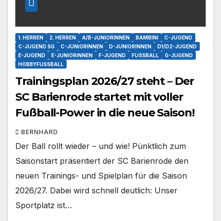
1. HERREN
2. HERREN
A/B-JUNIORINNEN
BAMBINI
C-JUGEND
C-JUGEND SG
C-JUNIORINNEN
D-JUNIORINNEN
D1/D2-JUGEND
E-JUGEND
E-JUNIORINNEN
F-JUGEND
FUSSBALL
G-JUGEND
HOBBYFUSSBALL
Trainingsplan 2026/27 steht – Der
SC Barienrode startet mit voller
Fußball-Power in die neue Saison!
BERNHARD
Der Ball rollt wieder – und wie! Pünktlich zum
Saisonstart präsentiert der SC Barienrode den
neuen Trainings- und Spielplan für die Saison
2026/27. Dabei wird schnell deutlich: Unser
Sportplatz ist…