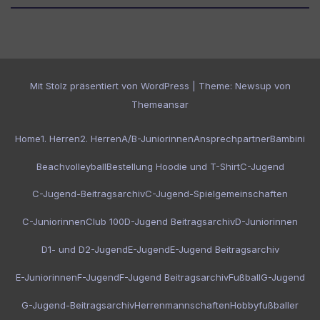
Mit Stolz präsentiert von WordPress
|
Theme:
Newsup
von
Themeansar
Home
1. Herren
2. Herren
A/B-Juniorinnen
Ansprechpartner
Bambini
Beachvolleyball
Bestellung Hoodie und T-Shirt
C-Jugend
C-Jugend-Beitragsarchiv
C-Jugend-Spielgemeinschaften
C-Juniorinnen
Club 100
D-Jugend Beitragsarchiv
D-Juniorinnen
D1- und D2-Jugend
E-Jugend
E-Jugend Beitragsarchiv
E-Juniorinnen
F-Jugend
F-Jugend Beitragsarchiv
Fußball
G-Jugend
G-Jugend-Beitragsarchiv
Herrenmannschaften
Hobbyfußballer