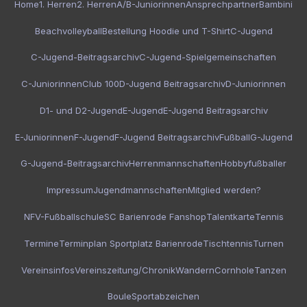
Home
1. Herren
2. Herren
A/B-Juniorinnen
Ansprechpartner
Bambini
Beachvolleyball
Bestellung Hoodie und T-Shirt
C-Jugend
C-Jugend-Beitragsarchiv
C-Jugend-Spielgemeinschaften
C-Juniorinnen
Club 100
D-Jugend Beitragsarchiv
D-Juniorinnen
D1- und D2-Jugend
E-Jugend
E-Jugend Beitragsarchiv
E-Juniorinnen
F-Jugend
F-Jugend Beitragsarchiv
Fußball
G-Jugend
G-Jugend-Beitragsarchiv
Herrenmannschaften
Hobbyfußballer
Impressum
Jugendmannschaften
Mitglied werden?
NFV-Fußballschule
SC Barienrode Fanshop
Talentkarte
Tennis
Termine
Terminplan Sportplatz Barienrode
Tischtennis
Turnen
Vereinsinfos
Vereinszeitung/Chronik
Wandern
Cornhole
Tanzen
Boule
Sportabzeichen