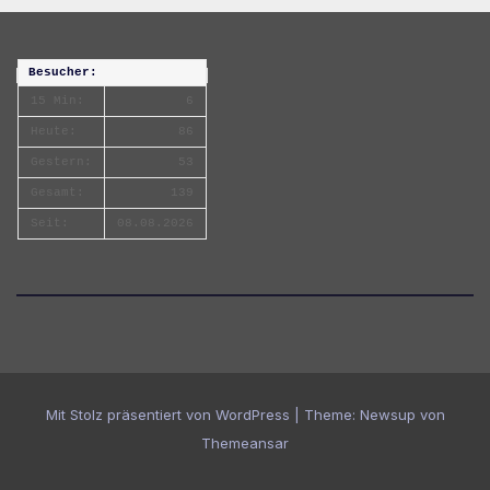
Besucher:
15 Min:
6
Heute:
86
Gestern:
53
Gesamt:
139
Seit:
08.08.2026
Mit Stolz präsentiert von WordPress
|
Theme:
Newsup
von
Themeansar