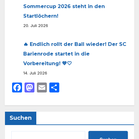
Sommercup 2026 steht in den
Startlöchern!
20. Juli 2026
🔥 Endlich rollt der Ball wieder! Der SC
Barienrode startet in die
Vorbereitung! 💙🤍
14. Juli 2026
F
M
E
T
a
a
m
ei
c
st
ail
le
e
o
n
Suchen
b
d
o
o