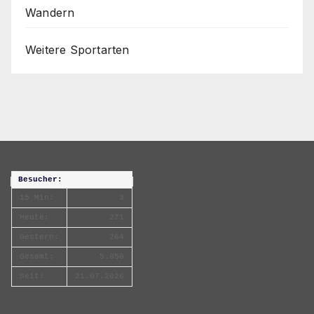
Wandern
Weitere Sportarten
Besucher:
15 Min:
3
Heute:
271
Gestern:
264
Gesamt:
5.850
Seit:
21.07.2026