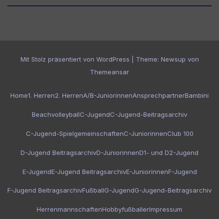
Mit Stolz präsentiert von WordPress
|
Theme:
Newsup
von
Themeansar
Home
1. Herren
2. Herren
A/B-Juniorinnen
Ansprechpartner
Bambini
Beachvolleyball
C-Jugend
C-Jugend-Beitragsarchiv
C-Jugend-Spielgemeinschaften
C-Juniorinnen
Club 100
D-Jugend Beitragsarchiv
D-Juniorinnen
D1- und D2-Jugend
E-Jugend
E-Jugend Beitragsarchiv
E-Juniorinnen
F-Jugend
F-Jugend Beitragsarchiv
Fußball
G-Jugend
G-Jugend-Beitragsarchiv
Herrenmannschaften
Hobbyfußballer
Impressum