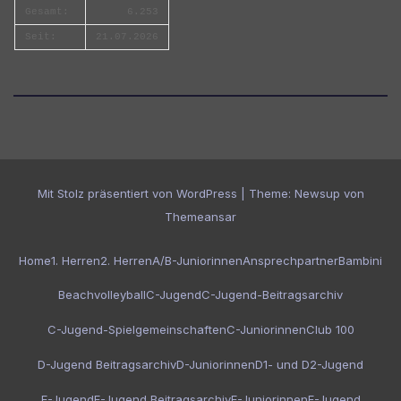
Gesamt:
6.253
Seit:
21.07.2026
Mit Stolz präsentiert von WordPress
|
Theme:
Newsup
von
Themeansar
Home
1. Herren
2. Herren
A/B-Juniorinnen
Ansprechpartner
Bambini
Beachvolleyball
C-Jugend
C-Jugend-Beitragsarchiv
C-Jugend-Spielgemeinschaften
C-Juniorinnen
Club 100
D-Jugend Beitragsarchiv
D-Juniorinnen
D1- und D2-Jugend
E-Jugend
E-Jugend Beitragsarchiv
E-Juniorinnen
F-Jugend