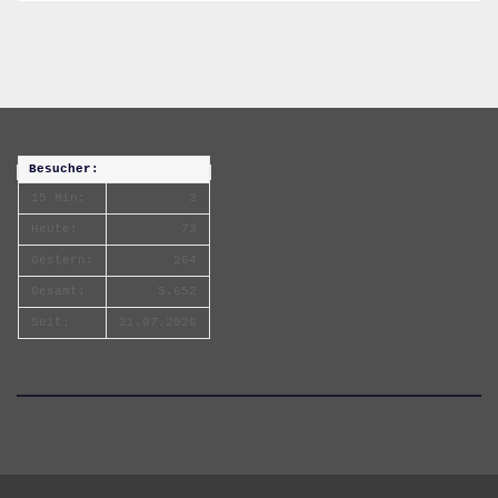
Besucher:
15 Min:
3
Heute:
73
Gestern:
264
Gesamt:
5.652
Seit:
21.07.2026