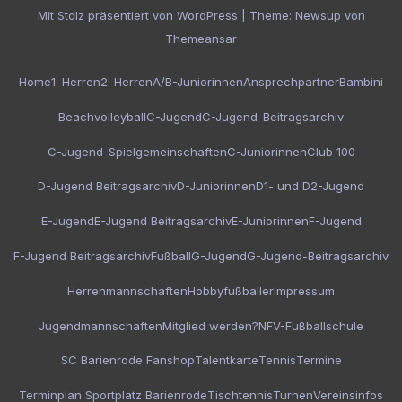
Mit Stolz präsentiert von WordPress
|
Theme:
Newsup
von
Themeansar
Home
1. Herren
2. Herren
A/B-Juniorinnen
Ansprechpartner
Bambini
Beachvolleyball
C-Jugend
C-Jugend-Beitragsarchiv
C-Jugend-Spielgemeinschaften
C-Juniorinnen
Club 100
D-Jugend Beitragsarchiv
D-Juniorinnen
D1- und D2-Jugend
E-Jugend
E-Jugend Beitragsarchiv
E-Juniorinnen
F-Jugend
F-Jugend Beitragsarchiv
Fußball
G-Jugend
G-Jugend-Beitragsarchiv
Herrenmannschaften
Hobbyfußballer
Impressum
Jugendmannschaften
Mitglied werden?
NFV-Fußballschule
SC Barienrode Fanshop
Talentkarte
Tennis
Termine
Terminplan Sportplatz Barienrode
Tischtennis
Turnen
Vereinsinfos