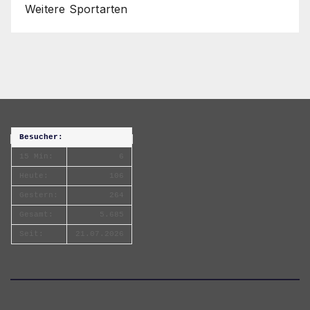
Weitere Sportarten
Besucher:
15 Min:
6
Heute:
106
Gestern:
264
Gesamt:
5.685
Seit:
21.07.2026