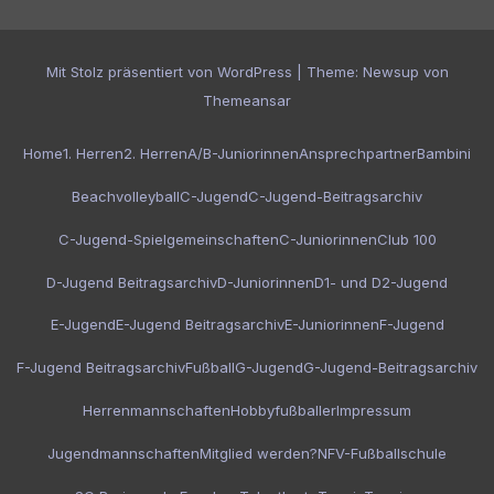
Mit Stolz präsentiert von WordPress
|
Theme:
Newsup
von
Themeansar
Home
1. Herren
2. Herren
A/B-Juniorinnen
Ansprechpartner
Bambini
Beachvolleyball
C-Jugend
C-Jugend-Beitragsarchiv
C-Jugend-Spielgemeinschaften
C-Juniorinnen
Club 100
D-Jugend Beitragsarchiv
D-Juniorinnen
D1- und D2-Jugend
E-Jugend
E-Jugend Beitragsarchiv
E-Juniorinnen
F-Jugend
F-Jugend Beitragsarchiv
Fußball
G-Jugend
G-Jugend-Beitragsarchiv
Herrenmannschaften
Hobbyfußballer
Impressum
Jugendmannschaften
Mitglied werden?
NFV-Fußballschule