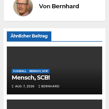
Von
Bernhard
Ähnlicher Beitrag
FUSSBALL
MENSCH, SCB!
Mensch, SCB!
AUG. 7, 2026
BERNHARD