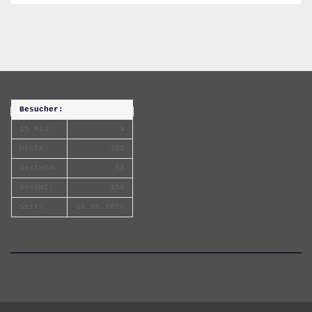
Besucher:
15 Min:
3
Heute:
105
Gestern:
53
Gesamt:
158
Seit:
08.08.2026