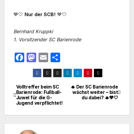
💙🤍
Nur der SCB!
💙🤍
Bernhard Kruppki
1. Vorsitzender SC Barienrode
F
M
E
T
a
a
m
ei
c
st
ail
le
e
o
n
Volltreffer beim SC
🔥 Der SC Barienrode
Beitragsnavigation
Barienrode: Fußball-
wächst weiter – bist
b
d
Juwel für die G-
du dabei? 🔥💙🤍
o
o
Jugend verpflichtet!
o
n
k