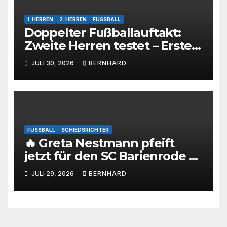
1. HERREN
2. HERREN
FUSSBALL
Doppelter Fußballauftakt:
Zweite Herren testet – Erste
Herren startet im Kreispokal
JULI 30, 2026
BERNHARD
FUSSBALL
SCHIEDSRICHTER
🔥 Greta Nestmann pfeift
jetzt für den SC Barienrode –
unsere jüngste
JULI 29, 2026
BERNHARD
Schiedsrichterin hat die
Prüfung bestanden! 💙🤍⚽