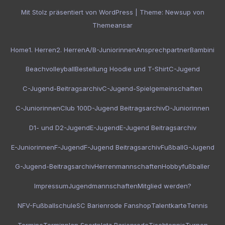
Mit Stolz präsentiert von WordPress
|
Theme:
Newsup
von
Themeansar
Home
1. Herren
2. Herren
A/B-Juniorinnen
Ansprechpartner
Bambini
Beachvolleyball
Bestellung Hoodie und T-Shirt
C-Jugend
C-Jugend-Beitragsarchiv
C-Jugend-Spielgemeinschaften
C-Juniorinnen
Club 100
D-Jugend Beitragsarchiv
D-Juniorinnen
D1- und D2-Jugend
E-Jugend
E-Jugend Beitragsarchiv
E-Juniorinnen
F-Jugend
F-Jugend Beitragsarchiv
Fußball
G-Jugend
G-Jugend-Beitragsarchiv
Herrenmannschaften
Hobbyfußballer
Impressum
Jugendmannschaften
Mitglied werden?
NFV-Fußballschule
SC Barienrode Fanshop
Talentkarte
Tennis
Termine
Terminplan Sportplatz Barienrode
Tischtennis
Turnen