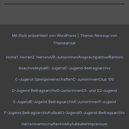
Mit Stolz präsentiert von WordPress
|
Theme:
Newsup
von
Themeansar
Home
1. Herren
2. Herren
A/B-Juniorinnen
Ansprechpartner
Bambini
Beachvolleyball
C-Jugend
C-Jugend-Beitragsarchiv
C-Jugend-Spielgemeinschaften
C-Juniorinnen
Club 100
D-Jugend Beitragsarchiv
D-Juniorinnen
D1- und D2-Jugend
E-Jugend
E-Jugend Beitragsarchiv
E-Juniorinnen
F-Jugend
F-Jugend Beitragsarchiv
Fußball
G-Jugend
G-Jugend-Beitragsarchiv
Herrenmannschaften
Hobbyfußballer
Impressum