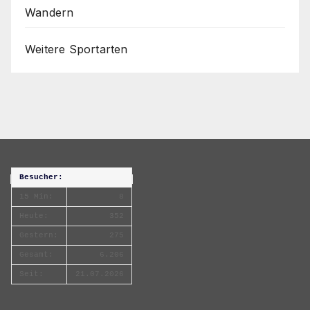
Wandern
Weitere Sportarten
Besucher:
15 Min:
8
Heute:
352
Gestern:
275
Gesamt:
6.206
Seit:
21.07.2026