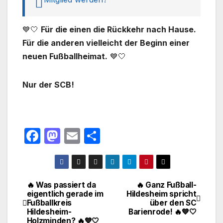
💙🤍
Für die einen die Rückkehr nach Hause.
Für die anderen vielleicht der Beginn einer
neuen Fußballheimat.
💙🤍
Nur der SCB!
F
M
E
T
a
a
m
ei
c
st
ail
le
e
o
n
🔥 Was passiert da
🔥 Ganz Fußball-
Beitragsnavigation
eigentlich gerade im
Hildesheim spricht
b
d
Fußballkreis
über den SC
o
o
Hildesheim-
Barienrode! 🔥💙🤍
Holzminden? 🔥💙🤍