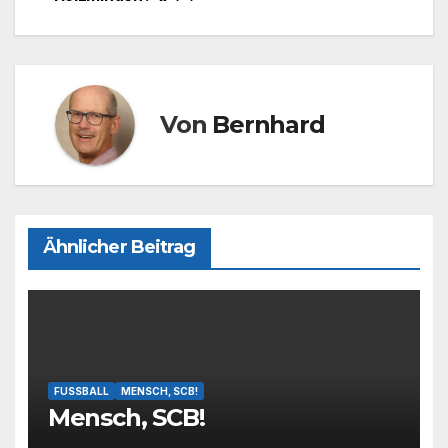
o
n
k
Von
Bernhard
Ähnlicher Beitrag
FUSSBALL
MENSCH, SCB!
Mensch, SCB!