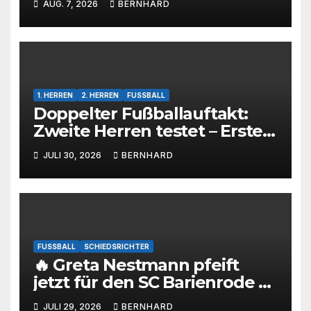
AUG. 7, 2026
BERNHARD
1. HERREN
2. HERREN
FUSSBALL
Doppelter Fußballauftakt:
Zweite Herren testet – Erste
Herren startet im Kreispokal
JULI 30, 2026
BERNHARD
FUSSBALL
SCHIEDSRICHTER
🔥 Greta Nestmann pfeift
jetzt für den SC Barienrode –
unsere jüngste
JULI 29, 2026
BERNHARD