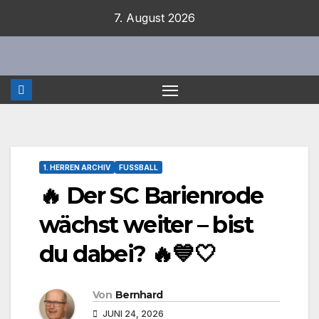
Zum
7. August 2026
Inhalt
springen
1. HERREN ARCHIV
FUSSBALL
🔥 Der SC Barienrode
wächst weiter – bist
du dabei? 🔥💙🤍
Von
Bernhard
JUNI 24, 2026