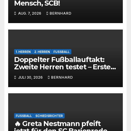
Mensch, SCB!
AUG. 7, 2026
BERNHARD
1. HERREN
2. HERREN
FUSSBALL
Doppelter Fußballauftakt:
Zweite Herren testet – Erste
Herren startet im Kreispokal
JULI 30, 2026
BERNHARD
FUSSBALL
SCHIEDSRICHTER
🔥 Greta Nestmann pfeift
jetzt für den SC Barienrode –