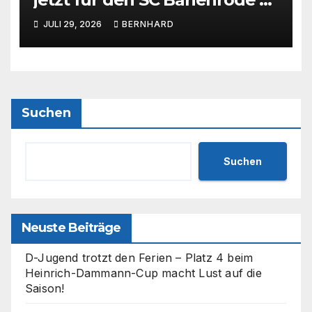
unsere jüngste
JULI 29, 2026
BERNHARD
Schiedsrichterin hat die
Prüfung bestanden! 💙🤍⚽
Suchen
Suchen
Neuste Beiträge
D-Jugend trotzt den Ferien – Platz 4 beim
Heinrich-Dammann-Cup macht Lust auf die
Saison!