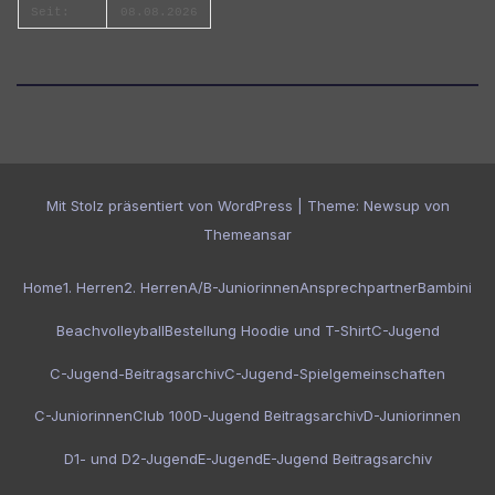
Seit:
08.08.2026
Mit Stolz präsentiert von WordPress
|
Theme:
Newsup
von
Themeansar
Home
1. Herren
2. Herren
A/B-Juniorinnen
Ansprechpartner
Bambini
Beachvolleyball
Bestellung Hoodie und T-Shirt
C-Jugend
C-Jugend-Beitragsarchiv
C-Jugend-Spielgemeinschaften
C-Juniorinnen
Club 100
D-Jugend Beitragsarchiv
D-Juniorinnen
D1- und D2-Jugend
E-Jugend
E-Jugend Beitragsarchiv