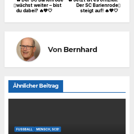
Beitragsnavigation
wächst weiter – bist
Der SC Barienrode
b
d
du dabei? 🔥💙🤍
steigt auf! 🔥💙🤍
o
o
o
n
k
Von
Bernhard
Ähnlicher Beitrag
FUSSBALL
MENSCH, SCB!