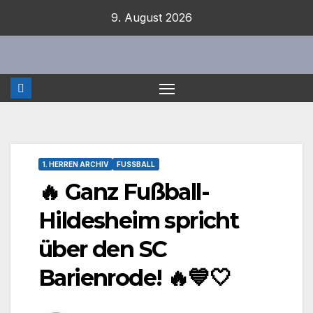
Zum
9. August 2026
Inhalt
springen
1. HERREN ARCHIV
FUSSBALL
🔥 Ganz Fußball-
Hildesheim spricht
über den SC
Barienrode! 🔥💙🤍