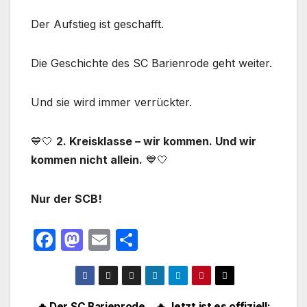
Der Aufstieg ist geschafft.
Die Geschichte des SC Barienrode geht weiter.
Und sie wird immer verrückter.
💙🤍
2. Kreisklasse – wir kommen. Und wir
kommen nicht allein.
💙🤍
Nur der SCB!
F
M
E
T
a
a
m
ei
c
st
ail
le
e
o
n
🔥 Der SC Barienrode
🔥 Jetzt ist es offiziell: