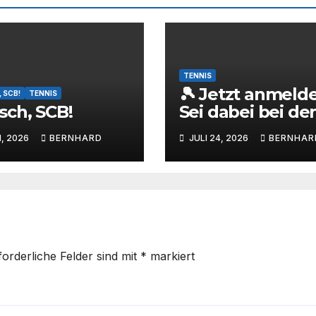
TENNIS
🎾 Jetzt anmelde
 SCB!
TENNIS
ch, SCB!
Sei dabei bei den
NK4 Barienrode
1, 2026
BERNHARD
JULI 24, 2026
BERNHAR
Open mit Nicola
Kiefer! 🔥
forderliche Felder sind mit
*
markiert