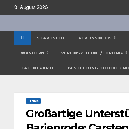
Zum
8. August 2026
Inhalt
springen
STARTSEITE
VEREINSINFOS
WANDERN
VEREINSZEITUNG/CHRONIK
TALENTKARTE
BESTELLUNG HOODIE UND
TENNIS
Großartige Unterst
Barienrode: Carsten