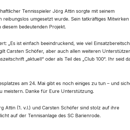
aftlicher Tennisspieler Jörg Attin sorgte mit seinem
on reibungslos umgesetzt wurde. Sein tatkräftiges Mitwirken
in diesem bedeutenden Projekt.
t: „Es ist einfach beeindruckend, wie viel Einsatzbereitsch
ilt Carsten Schöfer, aber auch allen weiteren Unterstütze
itschrift „aktuell“ oder als Teil des „Club 100“. Ihr seid d
platzes am 24. Mai gibt es noch einiges zu tun – und sich
 meistern. Danke für Eure Unterstützung.
g Attin (1. v.l.) und Carsten Schöfer sind stolz auf ihre
tlicht auf der Tennisanlage des SC Barienrode.