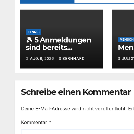
TENNIS
🎾 5 Anmeldungen
MENSCH,
sind bereits
Mens
eingegangen – wer
AUG. 8, 2026
BERNHARD
JULI 3
ist als Nächstes
dabei? 🔥
Schreibe einen Kommentar
Deine E-Mail-Adresse wird nicht veröffentlicht.
Er
Kommentar
*