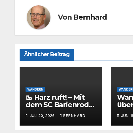
Von
Bernhard
Ähnlicher Beitrag
WANDERN
WANDER
🥾 Harz ruft! – Mit
Wan
dem SC Barienrode
über
rund um die
Bari
JULI 20, 2026
BERNHARD
JUNI 1
Eckertalsperre
gest
des