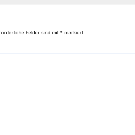
eblich mit
forderliche Felder sind mit
*
markiert