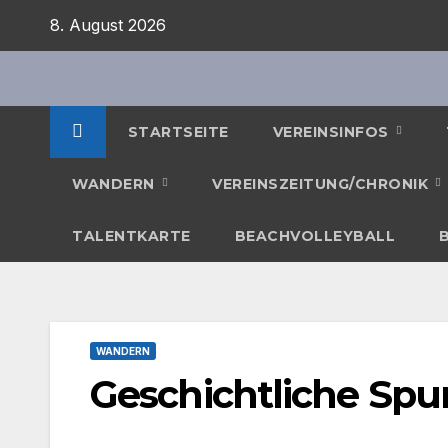
Zum
8. August 2026
Inhalt
springen
STARTSEITE
VEREINSINFOS
WANDERN
VEREINSZEITUNG/CHRONIK
TALENTKARTE
BEACHVOLLEYBALL
WANDERN
Geschichtliche Spu