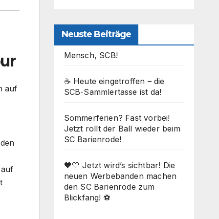
Neuste Beiträge
Mensch, SCB!
ur
☕ Heute eingetroffen – die
n auf
SCB-Sammlertasse ist da!
Sommerferien? Fast vorbei!
Jetzt rollt der Ball wieder beim
SC Barienrode!
 den
💙🤍 Jetzt wird’s sichtbar! Die
 auf
neuen Werbebanden machen
t
den SC Barienrode zum
Blickfang! ⚽