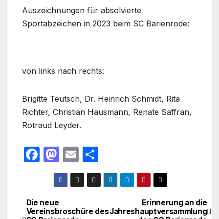
Auszeichnungen für absolvierte
Sportabzeichen in 2023 beim SC Barienrode:
von links nach rechts:
Brigitte Teutsch, Dr. Heinrich Schmidt, Rita
Richter, Christian Hausmann, Renate Saffran,
Rotraud Leyder.
F
M
E
T
a
a
m
ei
c
st
ail
le
e
o
n
Die neue
Erinnerung an die
Beitragsnavigation
Vereinsbroschüre des
Jahreshauptversammlung
b
d