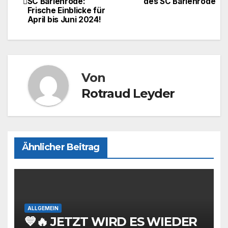
SC Barienrode:
des SC Barienrode
o
o
Frische Einblicke für
April bis Juni 2024!
o
n
k
Von
Rotraud Leyder
Ähnlicher Beitrag
ALLGEMEIN
💙🔥 JETZT WIRD ES WIEDER