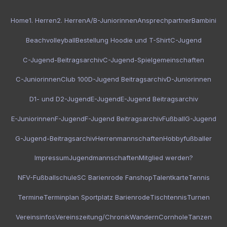
Home
1. Herren
2. Herren
A/B-Juniorinnen
Ansprechpartner
Bambini
Beachvolleyball
Bestellung Hoodie und T-Shirt
C-Jugend
C-Jugend-Beitragsarchiv
C-Jugend-Spielgemeinschaften
C-Juniorinnen
Club 100
D-Jugend Beitragsarchiv
D-Juniorinnen
D1- und D2-Jugend
E-Jugend
E-Jugend Beitragsarchiv
E-Juniorinnen
F-Jugend
F-Jugend Beitragsarchiv
Fußball
G-Jugend
G-Jugend-Beitragsarchiv
Herrenmannschaften
Hobbyfußballer
Impressum
Jugendmannschaften
Mitglied werden?
NFV-Fußballschule
SC Barienrode Fanshop
Talentkarte
Tennis
Termine
Terminplan Sportplatz Barienrode
Tischtennis
Turnen
Vereinsinfos
Vereinszeitung/Chronik
Wandern
Cornhole
Tanzen