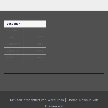
Besucher:
15 Min:
5
Heute:
385
Gestern:
610
Gesamt:
6.849
Seit:
21.07.2026
Mit Stolz präsentiert von WordPress
|
Theme:
Newsup
von
Themeansar