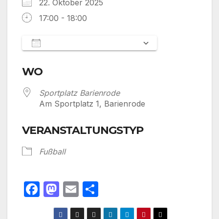
22. Oktober 2025
17:00 - 18:00
Zum Kalender hinzufügen
ICS herunterladen
Google Kalen
WO
Sportplatz Barienrode
Am Sportplatz 1, Barienrode
VERANSTALTUNGSTYP
Fußball
F
M
E
T
a
a
m
ei