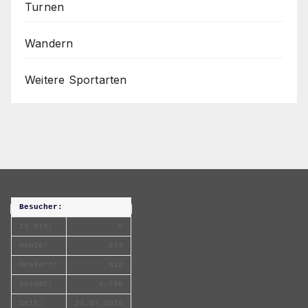
Turnen
Wandern
Weitere Sportarten
Besucher:
15 Min:
9
Heute:
334
Gestern:
610
Gesamt:
6.798
Seit:
21.07.2026