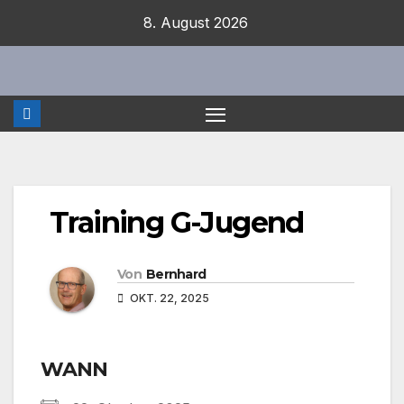
Zum
8. August 2026
Inhalt
springen
Training G-Jugend
Von
Bernhard
OKT. 22, 2025
WANN