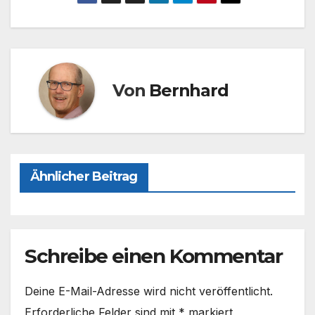
c
st
ail
le
e
o
n
b
d
o
o
o
n
Von
Bernhard
k
Ähnlicher Beitrag
Schreibe einen Kommentar
Deine E-Mail-Adresse wird nicht veröffentlicht.
Erforderliche Felder sind mit
*
markiert