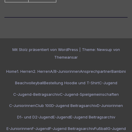
Mit Stolz präsentiert von WordPress
|
Theme:
Newsup
von
Themeansar
Home
1. Herren
2. Herren
A/B-Juniorinnen
Ansprechpartner
Bambini
Beachvolleyball
Bestellung Hoodie und T-Shirt
C-Jugend
C-Jugend-Beitragsarchiv
C-Jugend-Spielgemeinschaften
C-Juniorinnen
Club 100
D-Jugend Beitragsarchiv
D-Juniorinnen
D1- und D2-Jugend
E-Jugend
E-Jugend Beitragsarchiv
E-Juniorinnen
F-Jugend
F-Jugend Beitragsarchiv
Fußball
G-Jugend