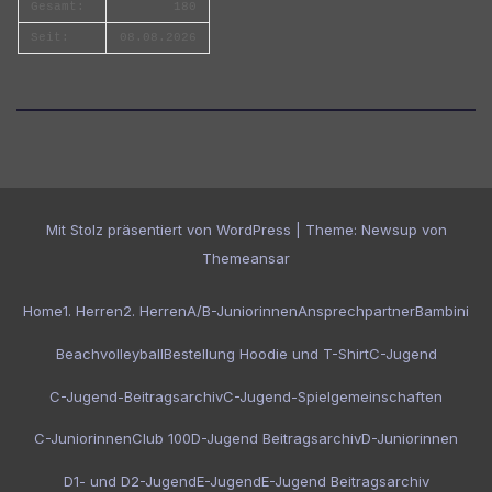
Gesamt:
180
Seit:
08.08.2026
Mit Stolz präsentiert von WordPress
|
Theme:
Newsup
von
Themeansar
Home
1. Herren
2. Herren
A/B-Juniorinnen
Ansprechpartner
Bambini
Beachvolleyball
Bestellung Hoodie und T-Shirt
C-Jugend
C-Jugend-Beitragsarchiv
C-Jugend-Spielgemeinschaften
C-Juniorinnen
Club 100
D-Jugend Beitragsarchiv
D-Juniorinnen
D1- und D2-Jugend
E-Jugend
E-Jugend Beitragsarchiv