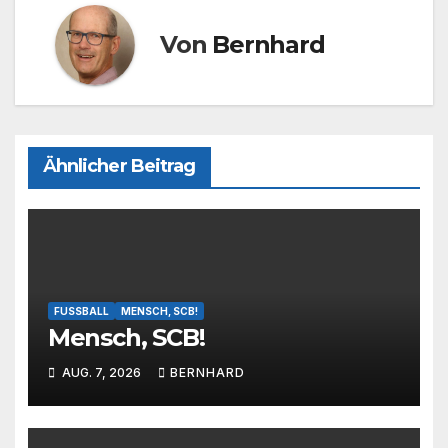
Von
Bernhard
Ähnlicher Beitrag
FUSSBALL
MENSCH, SCB!
Mensch, SCB!
AUG. 7, 2026
BERNHARD