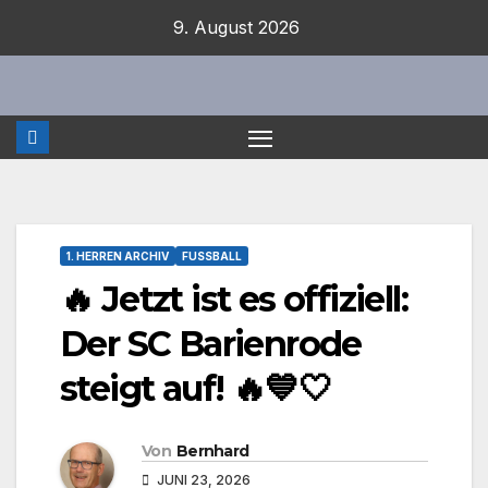
Zum
9. August 2026
Inhalt
springen
1. HERREN ARCHIV
FUSSBALL
🔥 Jetzt ist es offiziell:
Der SC Barienrode
steigt auf! 🔥💙🤍
Von
Bernhard
JUNI 23, 2026