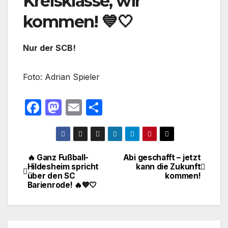
Kreisklasse, wir
kommen! 💙🤍
Nur der SCB!
Foto: Adrian Spieler
F
M
E
T
a
a
m
ei
c
st
ail
le
e
o
n
🔥 Ganz Fußball-
Abi geschafft – jetzt
Beitragsnavigation
Hildesheim spricht
kann die Zukunft
b
d
über den SC
kommen!
o
o
Barienrode! 🔥💙🤍
o
n
k