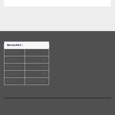
Besucher:
15 Min:
3
Heute:
40
Gestern:
53
Gesamt:
93
Seit:
08.08.2026