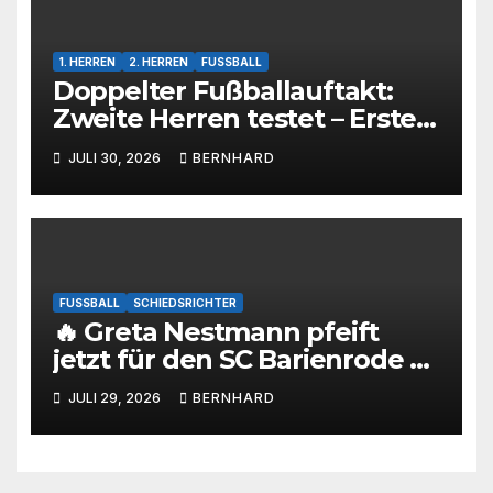
1. HERREN
2. HERREN
FUSSBALL
Doppelter Fußballauftakt:
Zweite Herren testet – Erste
Herren startet im Kreispokal
JULI 30, 2026
BERNHARD
FUSSBALL
SCHIEDSRICHTER
🔥 Greta Nestmann pfeift
jetzt für den SC Barienrode –
unsere jüngste
JULI 29, 2026
BERNHARD
Schiedsrichterin hat die
Prüfung bestanden! 💙🤍⚽