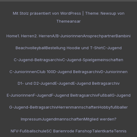
Mit Stolz präsentiert von WordPress
|
Theme:
Newsup
von
Themeansar
Home
1. Herren
2. Herren
A/B-Juniorinnen
Ansprechpartner
Bambini
Beachvolleyball
Bestellung Hoodie und T-Shirt
C-Jugend
C-Jugend-Beitragsarchiv
C-Jugend-Spielgemeinschaften
C-Juniorinnen
Club 100
D-Jugend Beitragsarchiv
D-Juniorinnen
D1- und D2-Jugend
E-Jugend
E-Jugend Beitragsarchiv
E-Juniorinnen
F-Jugend
F-Jugend Beitragsarchiv
Fußball
G-Jugend
G-Jugend-Beitragsarchiv
Herrenmannschaften
Hobbyfußballer
Impressum
Jugendmannschaften
Mitglied werden?
NFV-Fußballschule
SC Barienrode Fanshop
Talentkarte
Tennis