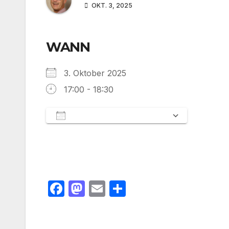
OKT. 3, 2025
WANN
3. Oktober 2025
17:00 - 18:30
Zum Kalender hinzufügen
ICS herunterladen
Google 
F
M
E
T
a
a
m
ei
c
st
ail
le