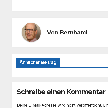
e
o
n
b
d
o
o
o
n
Von
Bernhard
k
Ähnlicher Beitrag
Schreibe einen Kommentar
Deine E-Mail-Adresse wird nicht veröffentlicht.
Er