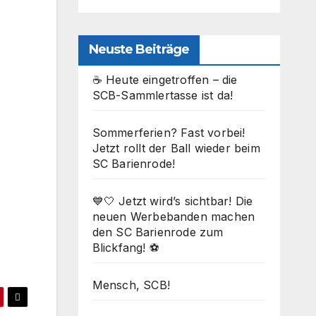
Neuste Beiträge
☕ Heute eingetroffen – die
SCB-Sammlertasse ist da!
Sommerferien? Fast vorbei!
Jetzt rollt der Ball wieder beim
SC Barienrode!
Office 365
Outlook Live
💙🤍 Jetzt wird’s sichtbar! Die
neuen Werbebanden machen
den SC Barienrode zum
Blickfang! ⚽
Mensch, SCB!