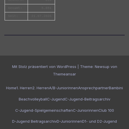
Gesamt:
5.851
Seit:
21.07.2026
Mit Stolz präsentiert von WordPress
|
Theme:
Newsup
von
Themeansar
Home
1. Herren
2. Herren
A/B-Juniorinnen
Ansprechpartner
Bambini
Beachvolleyball
C-Jugend
C-Jugend-Beitragsarchiv
C-Jugend-Spielgemeinschaften
C-Juniorinnen
Club 100
D-Jugend Beitragsarchiv
D-Juniorinnen
D1- und D2-Jugend