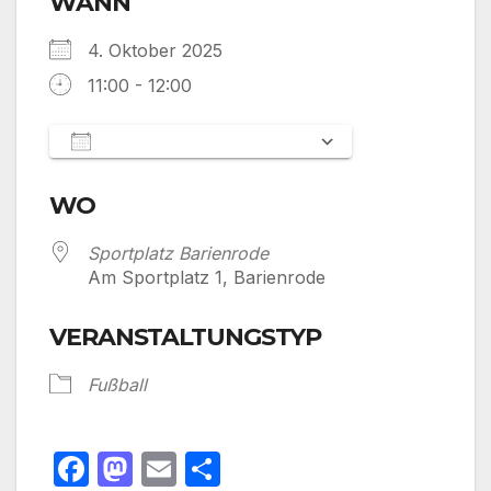
WANN
4. Oktober 2025
11:00 - 12:00
Zum Kalender hinzufügen
ICS herunterladen
Google Kalen
WO
Sportplatz Barienrode
Am Sportplatz 1, Barienrode
VERANSTALTUNGSTYP
Fußball
F
M
E
T