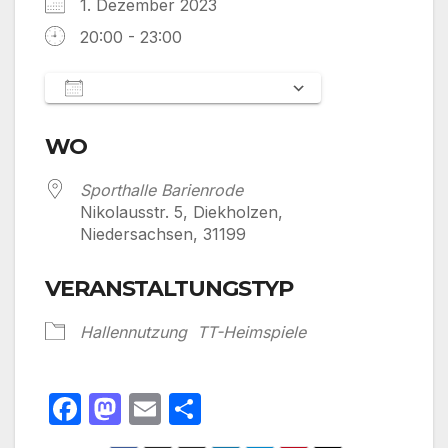
1. Dezember 2023
20:00 - 23:00
Zum Kalender hinzufügen
ICS herunterladen
Google Kalen
WO
Sporthalle Barienrode
Nikolausstr. 5, Diekholzen,
Niedersachsen, 31199
VERANSTALTUNGSTYP
Hallennutzung
TT-Heimspiele
F
M
E
T
a
a
m
ei