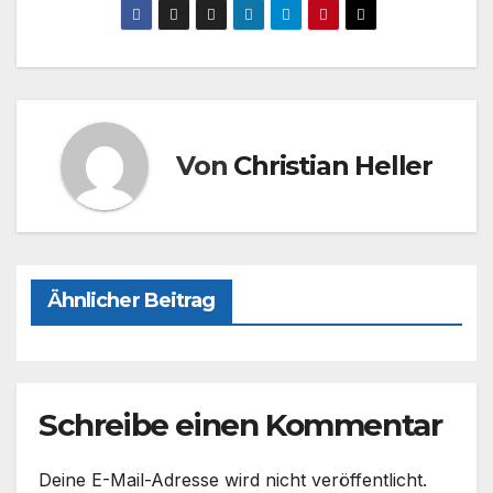
c
st
ail
le
e
o
n
b
d
o
o
o
n
Von
Christian Heller
k
Ähnlicher Beitrag
Schreibe einen Kommentar
Deine E-Mail-Adresse wird nicht veröffentlicht.