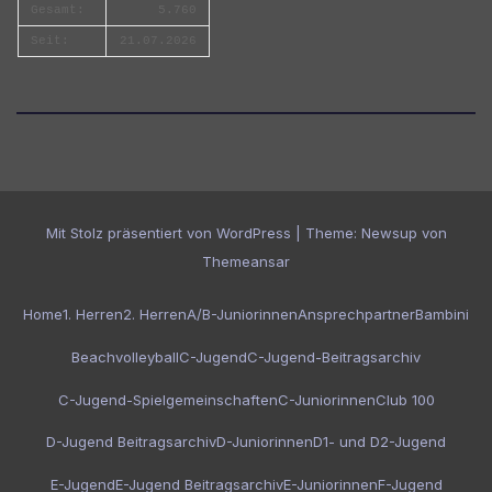
Gesamt:
5.760
Seit:
21.07.2026
Mit Stolz präsentiert von WordPress
|
Theme:
Newsup
von
Themeansar
Home
1. Herren
2. Herren
A/B-Juniorinnen
Ansprechpartner
Bambini
Beachvolleyball
C-Jugend
C-Jugend-Beitragsarchiv
C-Jugend-Spielgemeinschaften
C-Juniorinnen
Club 100
D-Jugend Beitragsarchiv
D-Juniorinnen
D1- und D2-Jugend
E-Jugend
E-Jugend Beitragsarchiv
E-Juniorinnen
F-Jugend