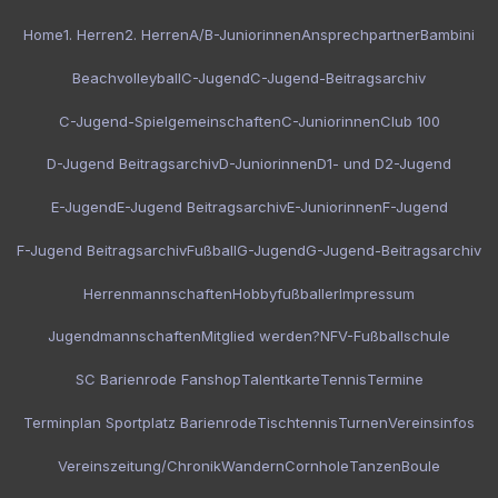
Home
1. Herren
2. Herren
A/B-Juniorinnen
Ansprechpartner
Bambini
Beachvolleyball
C-Jugend
C-Jugend-Beitragsarchiv
C-Jugend-Spielgemeinschaften
C-Juniorinnen
Club 100
D-Jugend Beitragsarchiv
D-Juniorinnen
D1- und D2-Jugend
E-Jugend
E-Jugend Beitragsarchiv
E-Juniorinnen
F-Jugend
F-Jugend Beitragsarchiv
Fußball
G-Jugend
G-Jugend-Beitragsarchiv
Herrenmannschaften
Hobbyfußballer
Impressum
Jugendmannschaften
Mitglied werden?
NFV-Fußballschule
SC Barienrode Fanshop
Talentkarte
Tennis
Termine
Terminplan Sportplatz Barienrode
Tischtennis
Turnen
Vereinsinfos
Vereinszeitung/Chronik
Wandern
Cornhole
Tanzen
Boule