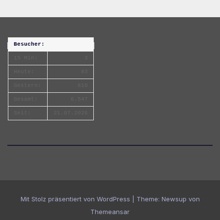
Besucher:
15 Min:
3
Heute:
83
Gestern:
610
Gesamt:
6.547
Seit:
21.07.2026
Mit Stolz präsentiert von WordPress
|
Theme:
Newsup
von
Themeansar