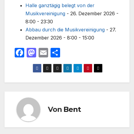
Halle ganztägig belegt von der
Musikvereinigung
- 26. Dezember 2026 -
8:00 - 23:30
Abbau durch die Musikvereinigung
- 27.
Dezember 2026 - 8:00 - 15:00
F
M
E
T
a
a
m
ei
c
st
ail
le
e
o
n
b
d
o
o
o
n
Von
Bent
k