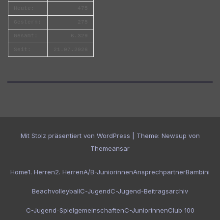
Heute:
475
Gestern:
275
Gesamt:
6.329
Seit:
21.07.2026
Mit Stolz präsentiert von WordPress
|
Theme:
Newsup
von
Themeansar
Home
1. Herren
2. Herren
A/B-Juniorinnen
Ansprechpartner
Bambini
Beachvolleyball
C-Jugend
C-Jugend-Beitragsarchiv
C-Jugend-Spielgemeinschaften
C-Juniorinnen
Club 100