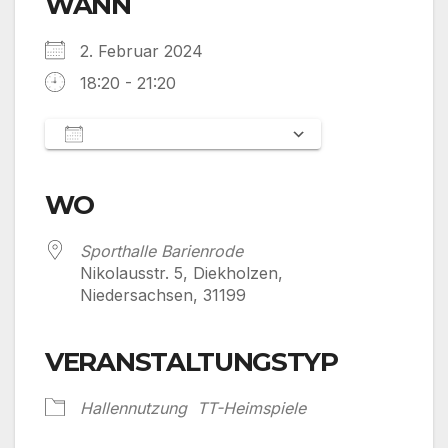
WANN
2. Februar 2024
18:20 - 21:20
Zum Kalender hinzufügen
ICS herunterladen
Google Kalender
iCalendar
Office 365
Outlook Live
WO
Sporthalle Barienrode
Nikolausstr. 5, Diekholzen,
Niedersachsen, 31199
VERANSTALTUNGSTYP
Hallennutzung
TT-Heimspiele