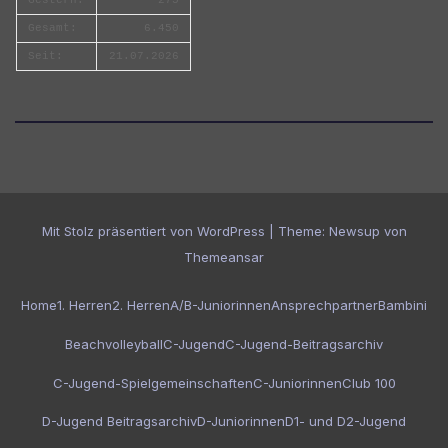
Gesamt:
6.450
Seit:
21.07.2026
Mit Stolz präsentiert von WordPress
|
Theme:
Newsup
von
Themeansar
Home
1. Herren
2. Herren
A/B-Juniorinnen
Ansprechpartner
Bambini
Beachvolleyball
C-Jugend
C-Jugend-Beitragsarchiv
C-Jugend-Spielgemeinschaften
C-Juniorinnen
Club 100
D-Jugend Beitragsarchiv
D-Juniorinnen
D1- und D2-Jugend