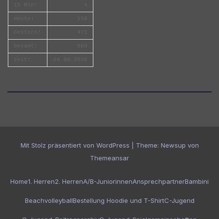
15 Min:
4
Heute:
156
Gestern:
471
Gesamt:
680
Seit:
08.08.2026
Mit Stolz präsentiert von WordPress
|
Theme:
Newsup
von
Themeansar
Home
1. Herren
2. Herren
A/B-Juniorinnen
Ansprechpartner
Bambini
Beachvolleyball
Bestellung Hoodie und T-Shirt
C-Jugend