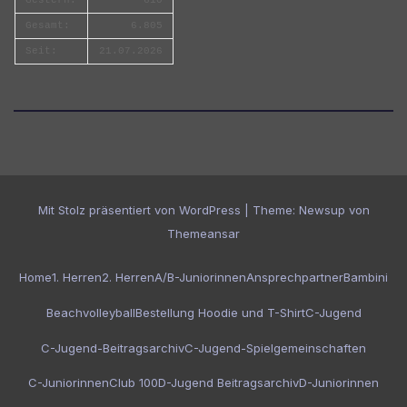
Gesamt:
6.805
Seit:
21.07.2026
Mit Stolz präsentiert von WordPress
|
Theme:
Newsup
von
Themeansar
Home
1. Herren
2. Herren
A/B-Juniorinnen
Ansprechpartner
Bambini
Beachvolleyball
Bestellung Hoodie und T-Shirt
C-Jugend
C-Jugend-Beitragsarchiv
C-Jugend-Spielgemeinschaften
C-Juniorinnen
Club 100
D-Jugend Beitragsarchiv
D-Juniorinnen