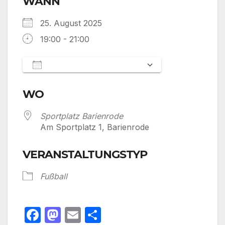
WANN
25. August 2025
19:00 - 21:00
Zum Kalender hinzufügen
ICS herunterladen
Google Kalen
WO
Sportplatz Barienrode
Am Sportplatz 1, Barienrode
VERANSTALTUNGSTYP
Fußball
F
M
E
T