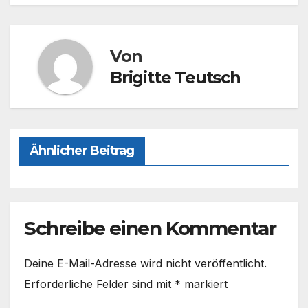
e
o
n
b
d
o
o
Von
o
n
Brigitte Teutsch
k
Ähnlicher Beitrag
Schreibe einen Kommentar
Deine E-Mail-Adresse wird nicht veröffentlicht.
Erforderliche Felder sind mit
*
markiert