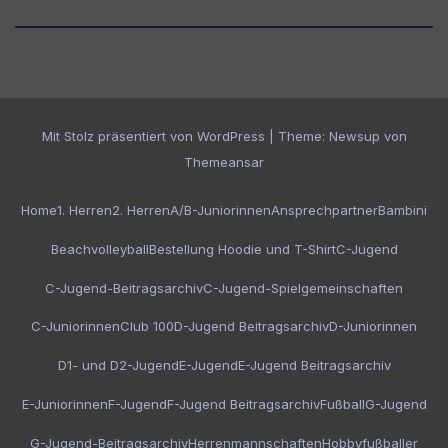
Mit Stolz präsentiert von WordPress
|
Theme:
Newsup
von
Themeansar
Home
1. Herren
2. Herren
A/B-Juniorinnen
Ansprechpartner
Bambini
Beachvolleyball
Bestellung Hoodie und T-Shirt
C-Jugend
C-Jugend-Beitragsarchiv
C-Jugend-Spielgemeinschaften
C-Juniorinnen
Club 100
D-Jugend Beitragsarchiv
D-Juniorinnen
D1- und D2-Jugend
E-Jugend
E-Jugend Beitragsarchiv
E-Juniorinnen
F-Jugend
F-Jugend Beitragsarchiv
Fußball
G-Jugend
G-Jugend-Beitragsarchiv
Herrenmannschaften
Hobbyfußballer