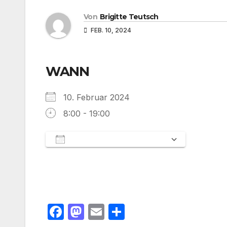
Von
Brigitte Teutsch
FEB. 10, 2024
WANN
10. Februar 2024
8:00 - 19:00
Zum Kalender hinzufügen
ICS herunterladen
Google 
F
M
E
T