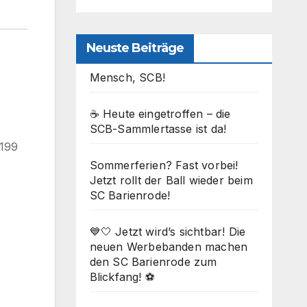
Neuste Beiträge
Mensch, SCB!
☕ Heute eingetroffen – die
SCB-Sammlertasse ist da!
1199
Sommerferien? Fast vorbei!
Jetzt rollt der Ball wieder beim
SC Barienrode!
Office 365
Outlook Live
💙🤍 Jetzt wird’s sichtbar! Die
neuen Werbebanden machen
den SC Barienrode zum
Blickfang! ⚽