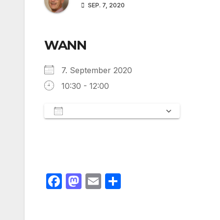
SEP. 7, 2020
WANN
7. September 2020
10:30 - 12:00
Zum Kalender hinzufügen
ICS herunterladen
Google 
F
M
E
T
a
a
m
ei
c
st
ail
le