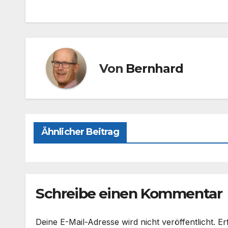
e
o
n
b
d
o
o
o
n
Von
Bernhard
k
Ähnlicher Beitrag
Schreibe einen Kommentar
Deine E-Mail-Adresse wird nicht veröffentlicht.
Er