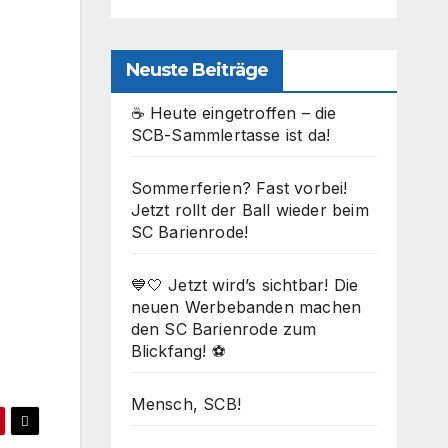
Neuste Beiträge
☕ Heute eingetroffen – die
SCB-Sammlertasse ist da!
Sommerferien? Fast vorbei!
Jetzt rollt der Ball wieder beim
SC Barienrode!
Office 365
Outlook Live
💙🤍 Jetzt wird’s sichtbar! Die
neuen Werbebanden machen
den SC Barienrode zum
Blickfang! ⚽
Mensch, SCB!