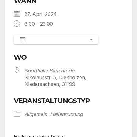
WANN
27. April 2024
8:00 - 23:00
Zum Kalender hinzufügen
ICS herunterladen
Google Kalen
WO
Sporthalle Barienrode
Nikolausstr. 5, Diekholzen,
Niedersachsen, 31199
VERANSTALTUNGSTYP
Allgemein
Hallennutzung
Halle ganztägig belegt