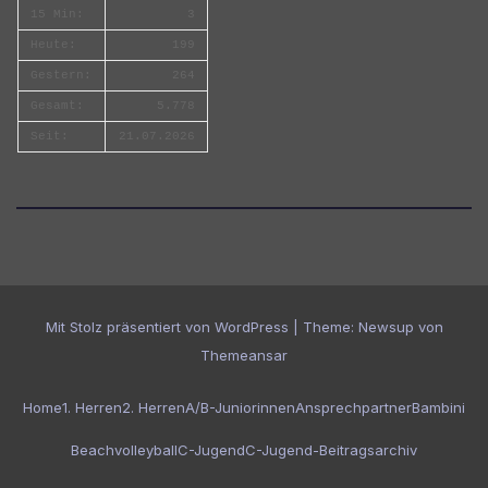
15 Min:
3
Heute:
199
Gestern:
264
Gesamt:
5.778
Seit:
21.07.2026
Mit Stolz präsentiert von WordPress
|
Theme:
Newsup
von
Themeansar
Home
1. Herren
2. Herren
A/B-Juniorinnen
Ansprechpartner
Bambini
Beachvolleyball
C-Jugend
C-Jugend-Beitragsarchiv