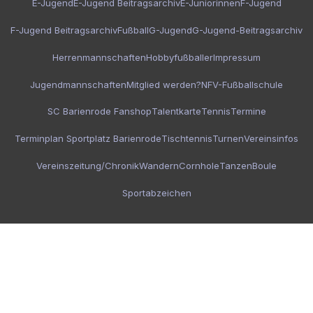
E-Jugend
E-Jugend Beitragsarchiv
E-Juniorinnen
F-Jugend
F-Jugend Beitragsarchiv
Fußball
G-Jugend
G-Jugend-Beitragsarchiv
Herrenmannschaften
Hobbyfußballer
Impressum
Jugendmannschaften
Mitglied werden?
NFV-Fußballschule
SC Barienrode Fanshop
Talentkarte
Tennis
Termine
Terminplan Sportplatz Barienrode
Tischtennis
Turnen
Vereinsinfos
Vereinszeitung/Chronik
Wandern
Cornhole
Tanzen
Boule
Sportabzeichen