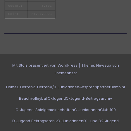
Gesamt:
5.591
Seit:
21.07.2026
Mit Stolz präsentiert von WordPress
|
Theme:
Newsup
von
Themeansar
Home
1. Herren
2. Herren
A/B-Juniorinnen
Ansprechpartner
Bambini
Beachvolleyball
C-Jugend
C-Jugend-Beitragsarchiv
C-Jugend-Spielgemeinschaften
C-Juniorinnen
Club 100
D-Jugend Beitragsarchiv
D-Juniorinnen
D1- und D2-Jugend