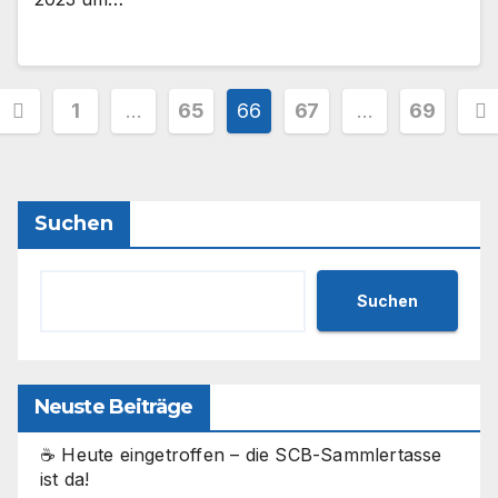
Seitennummerierung
1
…
65
66
67
…
69
der
Beiträge
Suchen
Suchen
Neuste Beiträge
☕ Heute eingetroffen – die SCB-Sammlertasse
ist da!