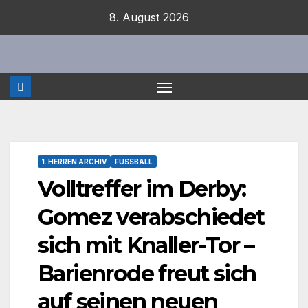
Zum
8. August 2026
Inhalt
springen
1. HERREN ARCHIV
FUSSBALL
Volltreffer im Derby:
Gomez verabschiedet
sich mit Knaller-Tor –
Barienrode freut sich
auf seinen neuen