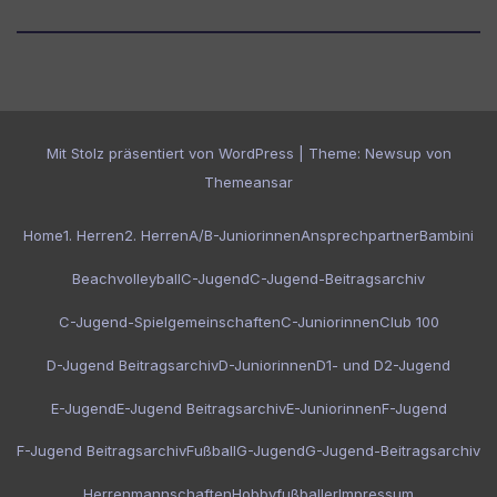
Mit Stolz präsentiert von WordPress
|
Theme:
Newsup
von
Themeansar
Home
1. Herren
2. Herren
A/B-Juniorinnen
Ansprechpartner
Bambini
Beachvolleyball
C-Jugend
C-Jugend-Beitragsarchiv
C-Jugend-Spielgemeinschaften
C-Juniorinnen
Club 100
D-Jugend Beitragsarchiv
D-Juniorinnen
D1- und D2-Jugend
E-Jugend
E-Jugend Beitragsarchiv
E-Juniorinnen
F-Jugend
F-Jugend Beitragsarchiv
Fußball
G-Jugend
G-Jugend-Beitragsarchiv
Herrenmannschaften
Hobbyfußballer
Impressum