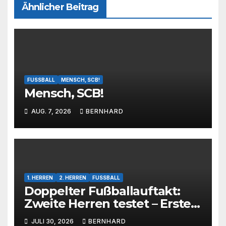
Ähnlicher Beitrag
FUSSBALL
MENSCH, SCB!
Mensch, SCB!
AUG. 7, 2026
BERNHARD
1. HERREN
2. HERREN
FUSSBALL
Doppelter Fußballauftakt:
Zweite Herren testet – Erste
Herren startet im Kreispokal
JULI 30, 2026
BERNHARD