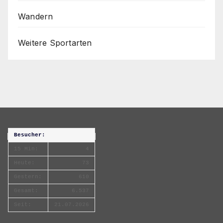
Wandern
Weitere Sportarten
Besucher:
15 Min:
4
Heute:
73
Gestern:
610
Gesamt:
6.537
Seit:
21.07.2026