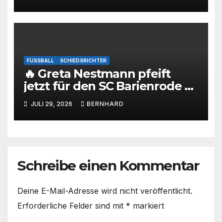
FUSSBALL
SCHIEDSRICHTER
🔥 Greta Nestmann pfeift
jetzt für den SC Barienrode –
unsere jüngste
JULI 29, 2026
BERNHARD
Schiedsrichterin hat die
Prüfung bestanden! 💙🤍⚽
Schreibe einen Kommentar
Deine E-Mail-Adresse wird nicht veröffentlicht.
Erforderliche Felder sind mit
*
markiert