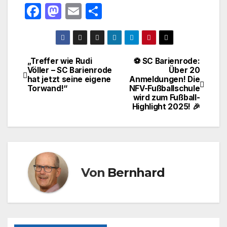
F
M
E
T
a
a
m
ei
c
st
ail
le
e
o
n
„Treffer wie Rudi
⚽ SC Barienrode:
Beitragsnavigation
Völler – SC Barienrode
Über 20
b
d
hat jetzt seine eigene
Anmeldungen! Die
o
o
Torwand!“
NFV-Fußballschule
wird zum Fußball-
o
n
Highlight 2025! 🎉
k
Von
Bernhard