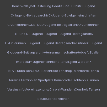
Beachvolleyball
Bestellung Hoodie und T-Shirt
C-Jugend
C-Jugend-Beitragsarchiv
C-Jugend-Spielgemeinschaften
C-Juniorinnen
Club 100
D-Jugend Beitragsarchiv
D-Juniorinnen
D1- und D2-Jugend
E-Jugend
E-Jugend Beitragsarchiv
E-Juniorinnen
F-Jugend
F-Jugend Beitragsarchiv
Fußball
G-Jugend
G-Jugend-Beitragsarchiv
Herrenmannschaften
Hobbyfußballer
Impressum
Jugendmannschaften
Mitglied werden?
NFV-Fußballschule
SC Barienrode Fanshop
Talentkarte
Tennis
Termine
Terminplan Sportplatz Barienrode
Tischtennis
Turnen
Vereinsinfos
Vereinszeitung/Chronik
Wandern
Cornhole
Tanzen
Boule
Sportabzeichen