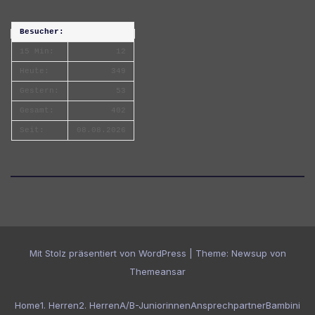
Besucher:
15 Min:
12
Heute:
349
Gestern:
53
Gesamt:
402
Seit:
08.08.2026
Mit Stolz präsentiert von WordPress
|
Theme:
Newsup
von
Themeansar
Home
1. Herren
2. Herren
A/B-Juniorinnen
Ansprechpartner
Bambini