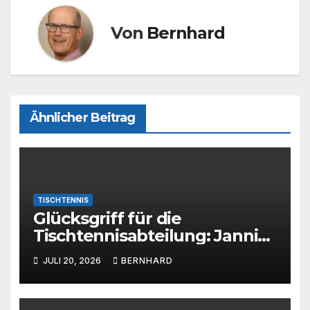
Von
Bernhard
Ähnlicher Beitrag
TISCHTENNIS
Glücksgriff für die
Tischtennisabteilung: Jannik
Huss verstärkt den SC
JULI 20, 2026
BERNHARD
Barienrode!