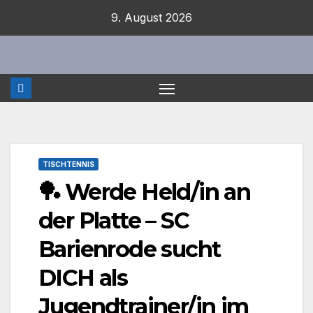
Zum
9. August 2026
Inhalt
springen
TISCHTENNIS
🏓 Werde Held/in an
der Platte – SC
Barienrode sucht
DICH als
Jugendtrainer/in im