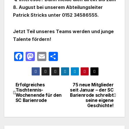
8. August bei unserem Abteilungsleiter
Patrick Stricks unter 0152 34586555.
Jetzt Teil unseres Teams werden und junge
Talente fördern!
F
M
E
T
a
a
m
ei
c
st
ail
le
e
o
n
Erfolgreiches
75 neue Mitglieder
Beitragsnavigation
Tischtennis-
seit Januar – der SC
b
d
Wochenende für den
Barienrode schreibt
o
o
SC Barienrode
seine eigene
Geschichte!
o
n
k