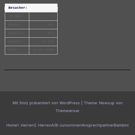
Besucher:
15 Min:
4
Heute:
316
Gestern:
275
Gesamt:
6.170
Seit:
21.07.2026
Mit Stolz präsentiert von WordPress
|
Theme:
Newsup
von
Themeansar
Home
1. Herren
2. Herren
A/B-Juniorinnen
Ansprechpartner
Bambini