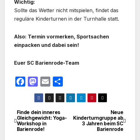
Wichtig:
Sollte das Wetter nicht mitspielen, findet das
reguläre Kinderturnen in der Turnhalle statt.
Also: Termin vormerken, Sportsachen
einpacken und dabei sein!
Euer SC Barienrode-Team
F
M
E
T
a
a
m
ei
c
st
ail
le
e
o
n
Finde dein inneres
Neue
Beitragsnavigation
Gleichgewicht: Yoga-
Kinderturngruppe ab
b
d
Workshop in
3 Jahren beim SC
o
o
Barienrode!
Barienrode