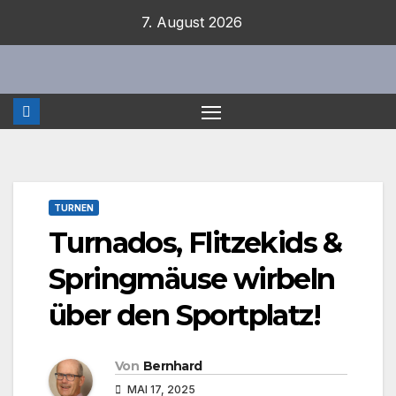
Zum
7. August 2026
Inhalt
springen
TURNEN
Turnados, Flitzekids &
Springmäuse wirbeln
über den Sportplatz!
Von
Bernhard
MAI 17, 2025