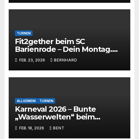
TURNEN
Fit2gether beim SC
Barienrode – Dein Montag.
Deine Energie. Dein Training!
FEB. 23, 2026
BERNHARD
ALLGEMEIN
TURNEN
Karneval 2026 – Bunte
„Wasserwelten“ beim
Kinderfasching
FEB. 18, 2026
BENT