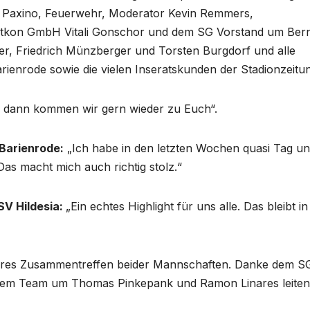
ro, Paxino, Feuerwehr, Moderator Kevin Remmers,
 Vitkon GmbH Vitali Gonschor und dem SG Vorstand um Ber
r, Friedrich Münzberger und Torsten Burgdorf und alle
ienrode sowie die vielen Inseratskunden der Stadionzeitu
, dann kommen wir gern wieder zu Euch“.
 Barienrode:
„Ich habe in den letzten Wochen quasi Tag u
Das macht mich auch richtig stolz.“
SV Hildesia:
„Ein echtes Highlight für uns alle. Das bleibt i
aires Zusammentreffen beider Mannschaften. Danke dem S
meinem Team um Thomas Pinkepank und Ramon Linares leiten