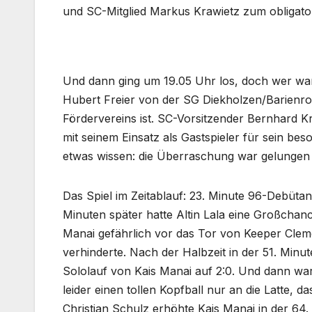
und SC-Mitglied Markus Krawietz zum obligator
Und dann ging um 19.05 Uhr los, doch wer war
Hubert Freier von der SG Diekholzen/Barienrode
Fördervereins ist. SC-Vorsitzender Bernhard K
mit seinem Einsatz als Gastspieler für sein b
etwas wissen: die Überraschung war gelungen u
Das Spiel im Zeitablauf: 23. Minute 96-Debüta
Minuten später hatte Altin Lala eine Großchanc
Manai gefährlich vor das Tor von Keeper Clem
verhinderte. Nach der Halbzeit in der 51. Mi
Sololauf von Kais Manai auf 2:0. Und dann wa
leider einen tollen Kopfball nur an die Latte
Christian Schulz erhöhte Kais Manai in der 64. 