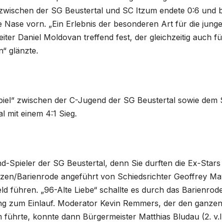
zwischen der SG Beustertal und SC Itzum endete 0:6 und b
ie Nase vorn. „Ein Erlebnis der besonderen Art für die jung
iter Daniel Moldovan treffend fest, der gleichzeitig auch fü
“ glänzte.
iel“ zwischen der C-Jugend der SG Beustertal sowie dem
l mit einem 4:1 Sieg.
pieler der SG Beustertal, denn Sie durften die Ex-Stars
en/Barienrode angeführt von Schiedsrichter Geoffrey Ma
 führen. „96-Alte Liebe“ schallte es durch das Barienrod
ang zum Einlauf. Moderator Kevin Remmers, der den ganze
ührte, konnte dann Bürgermeister Matthias Bludau (2. v.l