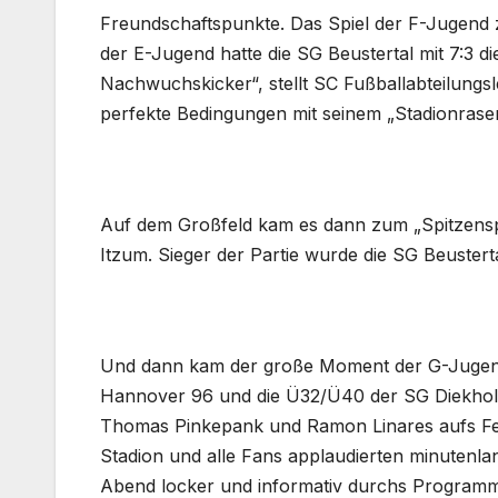
Freundschaftspunkte. Das Spiel der F-Jugend 
der E-Jugend hatte die SG Beustertal mit 7:3 d
Nachwuchskicker“, stellt SC Fußballabteilungsle
perfekte Bedingungen mit seinem „Stadionrasen
Auf dem Großfeld kam es dann zum „Spitzensp
Itzum. Sieger der Partie wurde die SG Beusterta
Und dann kam der große Moment der G-Jugend-S
Hannover 96 und die Ü32/Ü40 der SG Diekholz
Thomas Pinkepank und Ramon Linares aufs Feld
Stadion und alle Fans applaudierten minutenl
Abend locker und informativ durchs Programm f