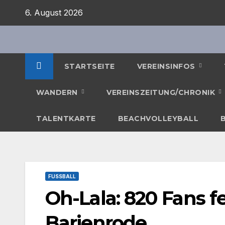
Zum
6. August 2026
Inhalt
springen
STARTSEITE
VEREINSINFOS
WANDERN
VEREINSZEITUNG/CHRONIK
TALENTKARTE
BEACHVOLLEYBALL
FUSSBALL
Oh-Lala: 820 Fans f
Barienrode