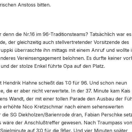
ischen Anstoss bitten.
 denn die Nr.16 im 96-Traditionsteams? Tatsächlich war es
, der gleichzeitig auch stellvertretender Vorsitzende des
ruppki überraschte ihn mittags mit einem Anruf und wollte 
esonderes Vereinsengagement belohnen. Es durfte keiner vor
nd der stolze Enkel führte Opa auf den Platz.
nt Hendrik Hahne schießt das 1:0 für 96. Und schon neun
e, die er aber nicht verwertete. In der 37. Minute kam Kais
ens Wandt, der mit einer tollen Parade den Ausbau der Fü
nute erhöhte Nico Kretzschmar nach einem sehenswerten
r die SG Diekholzen/Barienrode dran, Fabian Perschke set
, das wäre der Anschlußtreffer gewesen. Nach Traumpass vo
Spielminute auf 3:0 für die 96er. Und vier Minuten später