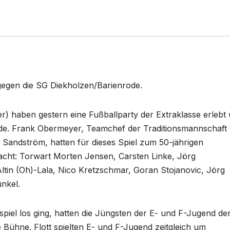
gegen die SG Diekholzen/Barienrode.
) haben gestern eine Fußballparty der Extraklasse erlebt
ode. Frank Obermeyer, Teamchef der Traditionsmannschaft
andström, hatten für dieses Spiel zum 50-jährigen
acht: Torwart Morten Jensen, Carsten Linke, Jörg
Altin (Oh)-Lala, Nico Kretzschmar, Goran Stojanovic, Jörg
nkel.
piel los ging, hatten die Jüngsten der E- und F-Jugend de
Bühne. Flott spielten E- und F-Jugend zeitgleich um