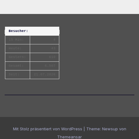
Besucher:
15 Min:
4
Heute:
43
Gestern:
610
Gesamt:
6.507
Seit:
21.07.2026
Mit Stolz präsentiert von WordPress
|
Theme:
Newsup
von
Themeansar