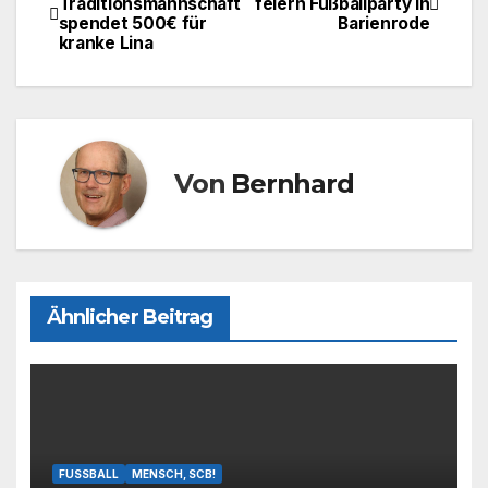
Traditionsmannschaft
feiern Fußballparty in
b
d
spendet 500€ für
Barienrode
o
o
kranke Lina
o
n
k
Von
Bernhard
Ähnlicher Beitrag
FUSSBALL
MENSCH, SCB!