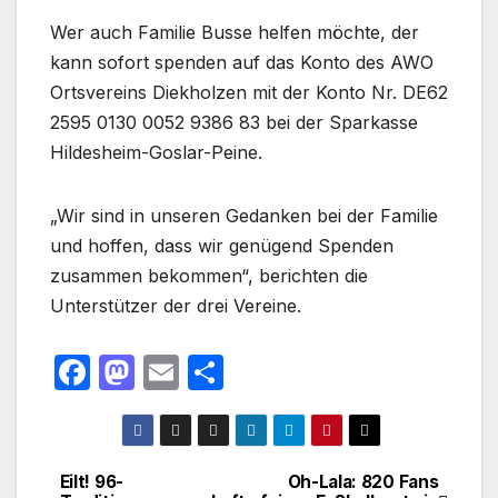
Wer auch Familie Busse helfen möchte, der
kann sofort spenden auf das Konto des AWO
Ortsvereins Diekholzen mit der Konto Nr. DE62
2595 0130 0052 9386 83 bei der Sparkasse
Hildesheim-Goslar-Peine.
„Wir sind in unseren Gedanken bei der Familie
und hoffen, dass wir genügend Spenden
zusammen bekommen“, berichten die
Unterstützer der drei Vereine.
F
M
E
T
a
a
m
ei
c
st
ail
le
e
o
n
Eilt! 96-
Oh-Lala: 820 Fans
Beitragsnavigation