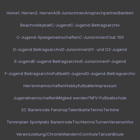
Home
1. Herren
2. Herren
A/B-Juniorinnen
Ansprechpartner
Bambini
Beachvolleyball
C-Jugend
C-Jugend-Beitragsarchiv
C-Jugend-Spielgemeinschaften
C-Juniorinnen
Club 100
D-Jugend Beitragsarchiv
D-Juniorinnen
D1- und D2-Jugend
E-Jugend
E-Jugend Beitragsarchiv
E-Juniorinnen
F-Jugend
F-Jugend Beitragsarchiv
Fußball
G-Jugend
G-Jugend-Beitragsarchiv
Herrenmannschaften
Hobbyfußballer
Impressum
Jugendmannschaften
Mitglied werden?
NFV-Fußballschule
SC Barienrode Fanshop
Talentkarte
Tennis
Termine
Terminplan Sportplatz Barienrode
Tischtennis
Turnen
Vereinsinfos
Vereinszeitung/Chronik
Wandern
Cornhole
Tanzen
Boule