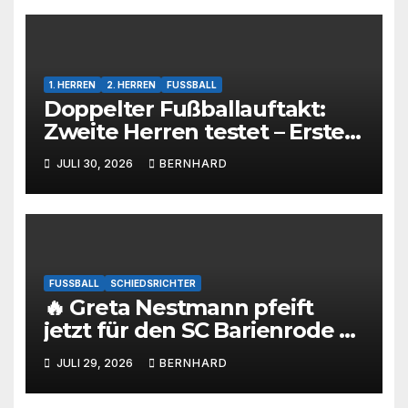
1. HERREN
2. HERREN
FUSSBALL
Doppelter Fußballauftakt:
Zweite Herren testet – Erste
Herren startet im Kreispokal
JULI 30, 2026
BERNHARD
FUSSBALL
SCHIEDSRICHTER
🔥 Greta Nestmann pfeift
jetzt für den SC Barienrode –
unsere jüngste
JULI 29, 2026
BERNHARD
Schiedsrichterin hat die
Prüfung bestanden! 💙🤍⚽