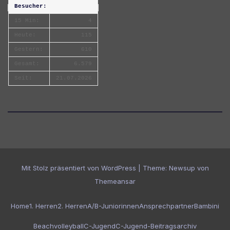
Besucher:
15 Min:
4
Heute:
115
Gestern:
610
Gesamt:
6.579
Seit:
21.07.2026
Mit Stolz präsentiert von WordPress
|
Theme:
Newsup
von
Themeansar
Home
1. Herren
2. Herren
A/B-Juniorinnen
Ansprechpartner
Bambini
Beachvolleyball
C-Jugend
C-Jugend-Beitragsarchiv