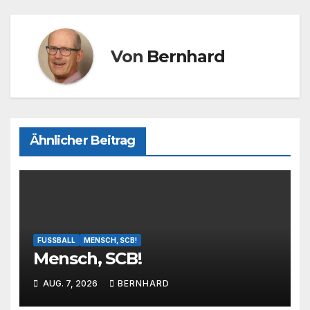
k
Von
Bernhard
Ähnlicher Beitrag
FUSSBALL
MENSCH, SCB!
Mensch, SCB!
AUG. 7, 2026
BERNHARD