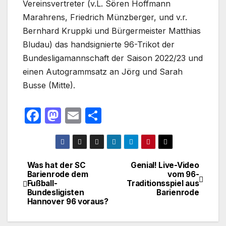
Vereinsvertreter (v.L. Sören Hoffmann
Marahrens, Friedrich Münzberger, und v.r.
Bernhard Kruppki und Bürgermeister Matthias
Bludau) das handsignierte 96-Trikot der
Bundesligamannschaft der Saison 2022/23 und
einen Autogrammsatz an Jörg und Sarah
Busse (Mitte).
F
M
E
T
a
a
m
ei
c
st
ail
le
e
o
n
Was hat der SC
Genial! Live-Video
Beitragsnavigation
Barienrode dem
vom 96-
b
d
Fußball-
Traditionsspiel aus
o
o
Bundesligisten
Barienrode
Hannover 96 voraus?
o
n