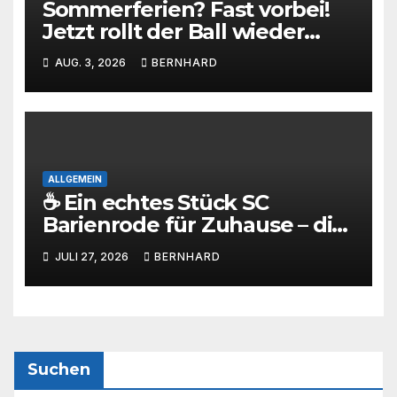
Sommerferien? Fast vorbei!
Jetzt rollt der Ball wieder
beim SC Barienrode!
AUG. 3, 2026
BERNHARD
ALLGEMEIN
☕ Ein echtes Stück SC
Barienrode für Zuhause – die
SCB-Sammlertasse kommt!
JULI 27, 2026
BERNHARD
Suchen