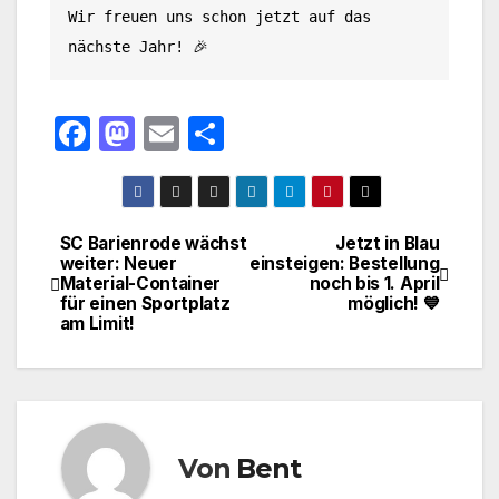
Wir freuen uns schon jetzt auf das 
nächste Jahr! 🎉
F
M
E
T
a
a
m
ei
c
st
ail
le
e
o
n
SC Barienrode wächst
Jetzt in Blau
Beitragsnavigation
weiter: Neuer
einsteigen: Bestellung
b
d
Material-Container
noch bis 1. April
o
o
für einen Sportplatz
möglich! 💙
am Limit!
o
n
k
Von
Bent