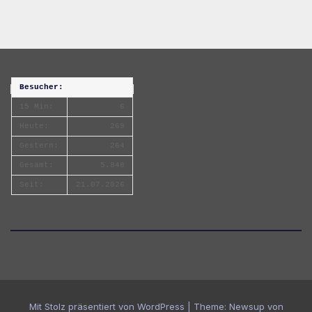
Besucher:
15 Min:
6
Heute:
269
Gestern:
264
Gesamt:
5.848
Seit:
21.07.2026
Mit Stolz präsentiert von WordPress
|
Theme:
Newsup
von