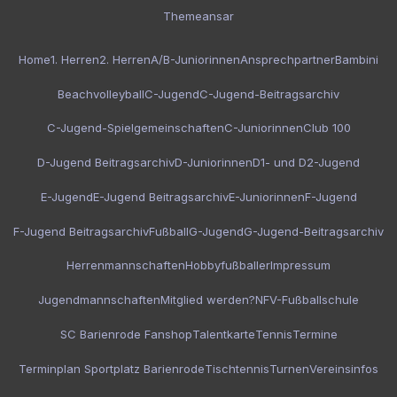
Themeansar
Home
1. Herren
2. Herren
A/B-Juniorinnen
Ansprechpartner
Bambini
Beachvolleyball
C-Jugend
C-Jugend-Beitragsarchiv
C-Jugend-Spielgemeinschaften
C-Juniorinnen
Club 100
D-Jugend Beitragsarchiv
D-Juniorinnen
D1- und D2-Jugend
E-Jugend
E-Jugend Beitragsarchiv
E-Juniorinnen
F-Jugend
F-Jugend Beitragsarchiv
Fußball
G-Jugend
G-Jugend-Beitragsarchiv
Herrenmannschaften
Hobbyfußballer
Impressum
Jugendmannschaften
Mitglied werden?
NFV-Fußballschule
SC Barienrode Fanshop
Talentkarte
Tennis
Termine
Terminplan Sportplatz Barienrode
Tischtennis
Turnen
Vereinsinfos