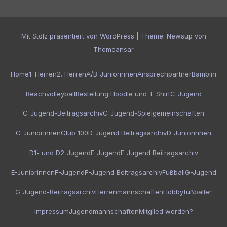
Mit Stolz präsentiert von WordPress
|
Theme:
Newsup
von
Themeansar
Home
1. Herren
2. Herren
A/B-Juniorinnen
Ansprechpartner
Bambini
Beachvolleyball
Bestellung Hoodie und T-Shirt
C-Jugend
C-Jugend-Beitragsarchiv
C-Jugend-Spielgemeinschaften
C-Juniorinnen
Club 100
D-Jugend Beitragsarchiv
D-Juniorinnen
D1- und D2-Jugend
E-Jugend
E-Jugend Beitragsarchiv
E-Juniorinnen
F-Jugend
F-Jugend Beitragsarchiv
Fußball
G-Jugend
G-Jugend-Beitragsarchiv
Herrenmannschaften
Hobbyfußballer
Impressum
Jugendmannschaften
Mitglied werden?