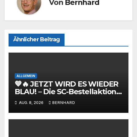
Von
Bernhard
Ähnlicher Beitrag
ALLGEMEIN
💙🔥 JETZT WIRD ES WIEDER
BLAU! – Die SC-Bestellaktion
ist gestartet!
AUG. 8, 2026
BERNHARD