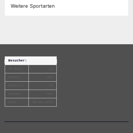
Weitere Sportarten
Besucher:
15 Min:
12
Heute:
359
Gestern:
53
Gesamt:
412
Seit:
08.08.2026