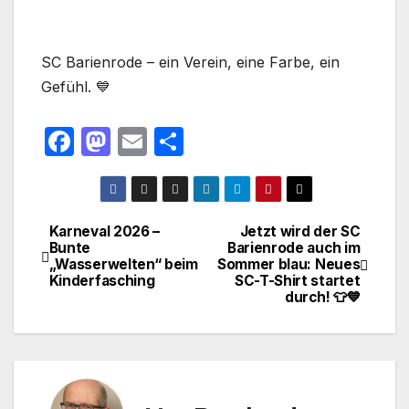
SC Barienrode – ein Verein, eine Farbe, ein
Gefühl. 💙
F
M
E
T
a
a
m
ei
c
st
ail
le
e
o
n
Karneval 2026 –
Jetzt wird der SC
Beitragsnavigation
Bunte
Barienrode auch im
b
d
„Wasserwelten“ beim
Sommer blau: Neues
o
o
Kinderfasching
SC-T-Shirt startet
durch! 👕💙
o
n
k