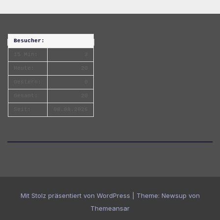
Besucher:
15 Min:
3
Heute:
20
Gestern:
0
Gesamt:
20
Seit:
08.08.2026
Mit Stolz präsentiert von WordPress
|
Theme:
Newsup
von
Themeansar