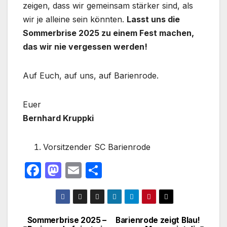
zeigen, dass wir gemeinsam stärker sind, als
wir je alleine sein könnten.
Lasst uns die
Sommerbrise 2025 zu einem Fest machen,
das wir nie vergessen werden!
Auf Euch, auf uns, auf Barienrode.
Euer
Bernhard Kruppki
Vorsitzender SC Barienrode
F
M
E
T
a
a
m
ei
c
st
ail
le
e
o
n
Sommerbrise 2025 –
Barienrode zeigt Blau!
Beitragsnavigation