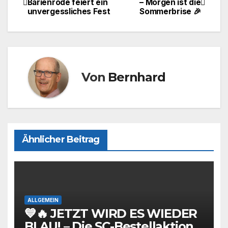
Barienrode feiert ein
– Morgen ist die
b
d
unvergessliches Fest
Sommerbrise 🎉
o
o
o
n
k
Von
Bernhard
Ähnlicher Beitrag
ALLGEMEIN
💙🔥 JETZT WIRD ES WIEDER
BLAU! – Die SC-Bestellaktion