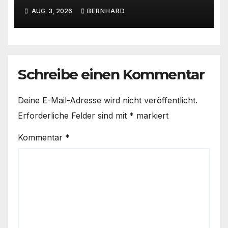
beim SC Barienrode!
AUG. 3, 2026
BERNHARD
Schreibe einen Kommentar
Deine E-Mail-Adresse wird nicht veröffentlicht.
Erforderliche Felder sind mit
*
markiert
Kommentar
*