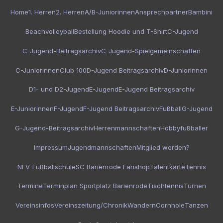
Home
1. Herren
2. Herren
A/B-Juniorinnen
Ansprechpartner
Bambini
Beachvolleyball
Bestellung Hoodie und T-Shirt
C-Jugend
C-Jugend-Beitragsarchiv
C-Jugend-Spielgemeinschaften
C-Juniorinnen
Club 100
D-Jugend Beitragsarchiv
D-Juniorinnen
D1- und D2-Jugend
E-Jugend
E-Jugend Beitragsarchiv
E-Juniorinnen
F-Jugend
F-Jugend Beitragsarchiv
Fußball
G-Jugend
G-Jugend-Beitragsarchiv
Herrenmannschaften
Hobbyfußballer
Impressum
Jugendmannschaften
Mitglied werden?
NFV-Fußballschule
SC Barienrode Fanshop
Talentkarte
Tennis
Termine
Terminplan Sportplatz Barienrode
Tischtennis
Turnen
Vereinsinfos
Vereinszeitung/Chronik
Wandern
Cornhole
Tanzen