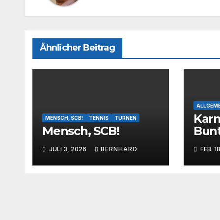
Ähnlicher Beitrag
ALLGEME
Karn
MENSCH, SCB!
TENNIS
TURNEN
Mensch, SCB!
Bun
„Wa
JULI 3, 2026
BERNHARD
FEB. 1
bei
Kind