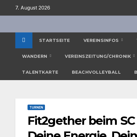
Zum
7. August 2026
Inhalt
springen
STARTSEITE
VEREINSINFOS
WANDERN
VEREINSZEITUNG/CHRONIK
TALENTKARTE
BEACHVOLLEYBALL
TURNEN
Fit2gether beim SC
Deine Energie. Dein