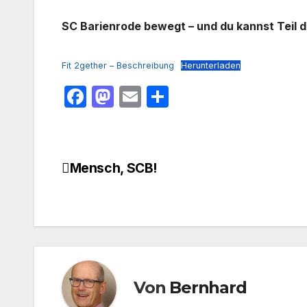
SC Barienrode bewegt – und du kannst Teil da
Fit 2gether – Beschreibung
Herunterladen
F
M
E
T
a
a
m
ei
c
st
ail
le
e
o
n
Mensch, SCB!
Beitragsnavigation
b
d
o
o
o
n
k
Von
Bernhard