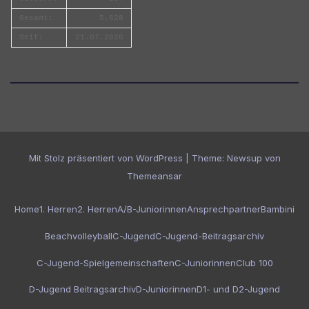
Gesamt:
5.628
Seit:
21.07.2026
Mit Stolz präsentiert von WordPress
|
Theme:
Newsup
von
Themeansar
Home
1. Herren
2. Herren
A/B-Juniorinnen
Ansprechpartner
Bambini
Beachvolleyball
C-Jugend
C-Jugend-Beitragsarchiv
C-Jugend-Spielgemeinschaften
C-Juniorinnen
Club 100
D-Jugend Beitragsarchiv
D-Juniorinnen
D1- und D2-Jugend