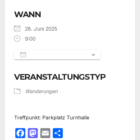
WANN
28. Juni 2025
9:00
Zum Kalender hinzufügen
ICS herunterladen
Google Kalender
iCalendar
Office 365
Outlook Live
VERANSTALTUNGSTYP
Wanderungen
Treffpunkt: Parkplatz Turnhalle
F
M
E
T