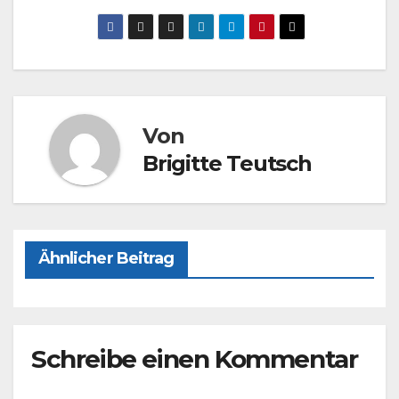
a
a
m
ei
c
st
ail
le
e
o
n
b
d
o
o
Von
o
n
Brigitte Teutsch
k
Ähnlicher Beitrag
Schreibe einen Kommentar