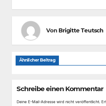
e
o
n
b
d
o
o
o
n
Von
Brigitte Teutsch
k
Ähnlicher Beitrag
Schreibe einen Kommentar
Deine E-Mail-Adresse wird nicht veröffentlicht.
Er