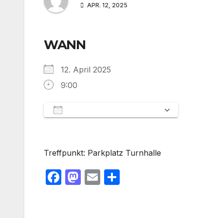
APR. 12, 2025
WANN
12. April 2025
9:00
Zum Kalender hinzufügen
ICS herunterladen
Google Kalender
iCalendar
Office 365
Outlook Live
Treffpunkt: Parkplatz Turnhalle
F
M
E
T
a
a
m
ei
c
st
ail
le