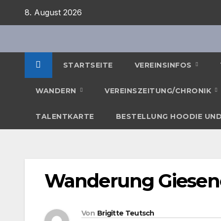
Zum
8. August 2026
Inhalt
springen
STARTSEITE
VEREINSINFOS
WANDERN
VEREINSZEITUNG/CHRONIK
TALENTKARTE
BESTELLUNG HOODIE UND
Wanderung Giesener
Von
Brigitte Teutsch