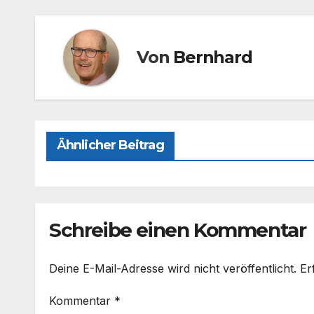
o
o
o
n
Von
Bernhard
k
Ähnlicher Beitrag
Schreibe einen Kommentar
Deine E-Mail-Adresse wird nicht veröffentlicht.
Er
Kommentar
*