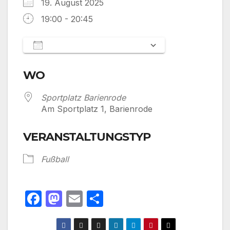
19. August 2025
19:00 - 20:45
Zum Kalender hinzufügen
ICS herunterladen
Google Kalen
WO
Sportplatz Barienrode
Am Sportplatz 1, Barienrode
VERANSTALTUNGSTYP
Fußball
F
M
E
T
a
a
m
ei