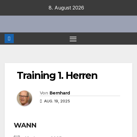
Zum
8. August 2026
Inhalt
springen
Training 1. Herren
Von
Bernhard
AUG. 19, 2025
WANN