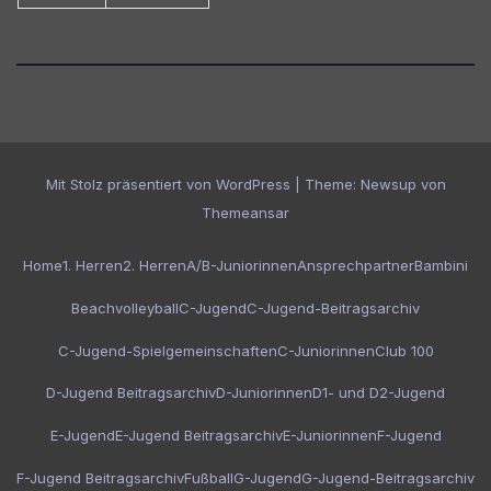
Mit Stolz präsentiert von WordPress
|
Theme:
Newsup
von
Themeansar
Home
1. Herren
2. Herren
A/B-Juniorinnen
Ansprechpartner
Bambini
Beachvolleyball
C-Jugend
C-Jugend-Beitragsarchiv
C-Jugend-Spielgemeinschaften
C-Juniorinnen
Club 100
D-Jugend Beitragsarchiv
D-Juniorinnen
D1- und D2-Jugend
E-Jugend
E-Jugend Beitragsarchiv
E-Juniorinnen
F-Jugend
F-Jugend Beitragsarchiv
Fußball
G-Jugend
G-Jugend-Beitragsarchiv