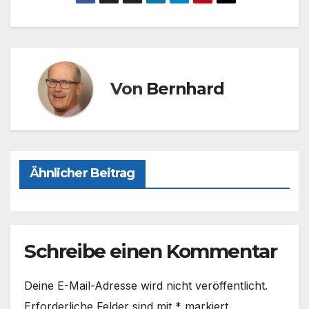
c
st
ail
le
e
o
n
b
d
o
o
o
n
Von
Bernhard
k
Ähnlicher Beitrag
Schreibe einen Kommentar
Deine E-Mail-Adresse wird nicht veröffentlicht.
Erforderliche Felder sind mit
*
markiert