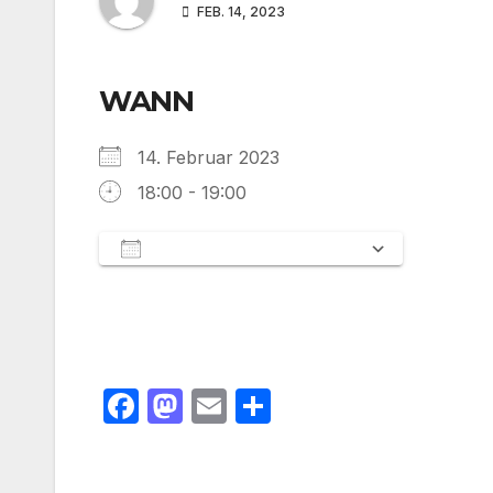
FEB. 14, 2023
WANN
14. Februar 2023
18:00 - 19:00
Zum Kalender hinzufügen
ICS herunterladen
Google 
F
M
E
T
a
a
m
ei
c
st
ail
le