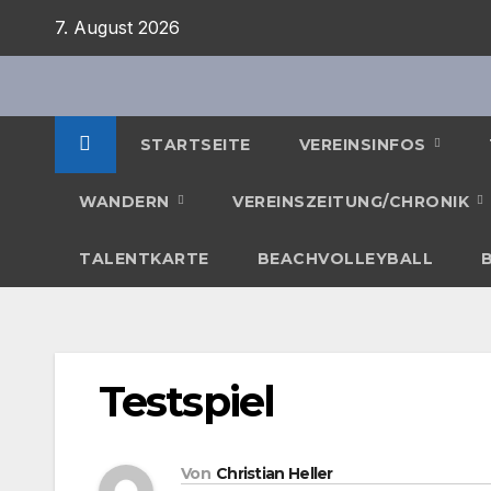
Zum
7. August 2026
Inhalt
springen
STARTSEITE
VEREINSINFOS
WANDERN
VEREINSZEITUNG/CHRONIK
TALENTKARTE
BEACHVOLLEYBALL
Testspiel
Von
Christian Heller