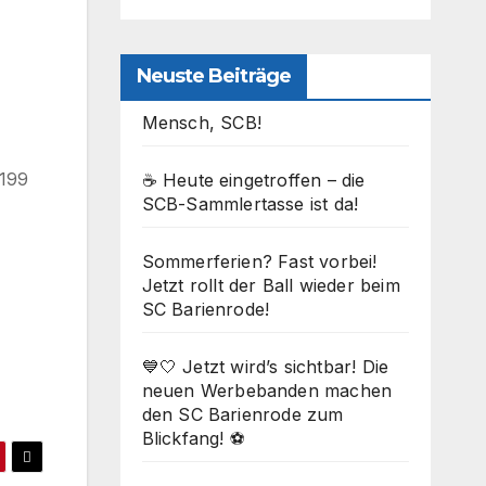
Neuste Beiträge
Mensch, SCB!
1199
☕ Heute eingetroffen – die
SCB-Sammlertasse ist da!
Sommerferien? Fast vorbei!
Office 365
Outlook Live
Jetzt rollt der Ball wieder beim
SC Barienrode!
💙🤍 Jetzt wird’s sichtbar! Die
neuen Werbebanden machen
den SC Barienrode zum
Blickfang! ⚽