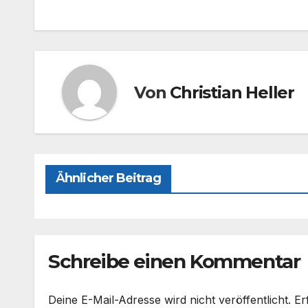
e
o
n
b
d
o
o
o
n
Von
Christian Heller
k
Ähnlicher Beitrag
Schreibe einen Kommentar
Deine E-Mail-Adresse wird nicht veröffentlicht.
Er