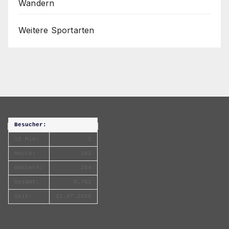
Wandern
Weitere Sportarten
Besucher:
15 Min:
2
Heute:
182
Gestern:
264
Gesamt:
5.761
Seit:
21.07.2026