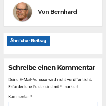
o
o
o
n
Von
Bernhard
k
Ähnlicher Beitrag
Schreibe einen Kommentar
Deine E-Mail-Adresse wird nicht veröffentlicht.
Erforderliche Felder sind mit
*
markiert
Kommentar
*