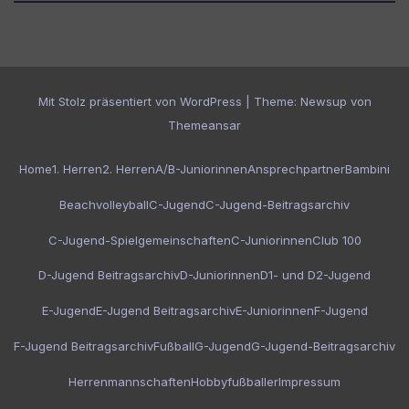
Mit Stolz präsentiert von WordPress
|
Theme:
Newsup
von
Themeansar
Home
1. Herren
2. Herren
A/B-Juniorinnen
Ansprechpartner
Bambini
Beachvolleyball
C-Jugend
C-Jugend-Beitragsarchiv
C-Jugend-Spielgemeinschaften
C-Juniorinnen
Club 100
D-Jugend Beitragsarchiv
D-Juniorinnen
D1- und D2-Jugend
E-Jugend
E-Jugend Beitragsarchiv
E-Juniorinnen
F-Jugend
F-Jugend Beitragsarchiv
Fußball
G-Jugend
G-Jugend-Beitragsarchiv
Herrenmannschaften
Hobbyfußballer
Impressum